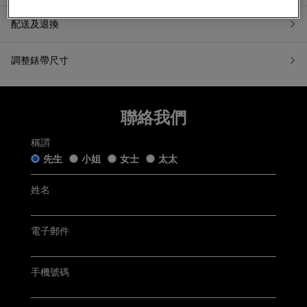
配送及退換
調整錶帶尺寸
7天無理由退換貨
聯絡我們
如果您希望退換貨，請在收到貨品日起計7天內提交退換貨申請
或聯繫我們的客戶服務。所有退回商品都必須處於「原銷售狀
稱謂
態」。我們收到您的退換貨申請後會盡快跟進。
先生
小姐
女士
太太
五年保用證
「原銷售狀態」是指貨品：
仍保留完好的原廠包裝及未移除的保護膜，齊備附帶的帝舵
姓名
手錶盒連白色紙套﹑帝舵保用證﹑帝舵保用小冊子﹑帝舵中
文及英文使用手冊﹑帝舵吊牌﹑帝舵紙袋及收據(簡稱「附帶
Tudor五年保用以保用證上日期起計 (保用證上日期按銷售發票
物品」);
開立日期而定，保養內容詳情請參閱
Tudor官方網站
)
未曾佩戴、使用或修改，仍保持銷售時的狀態；及
電子郵件
無任何程度損毁。
聯絡客戶服務
手機號碼
電郵:
watch@chowsangsang.com
電話:
+852 2192 3123
星期一至星期日: 11AM -8PM