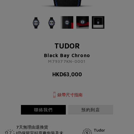
TUDOR
Black Bay Chrono
M79377KN-0001
TUDOR
HKD
63,000
Black Bay Chrono
M79377KN-0001
了解更多資訊 請聯絡我們
HKD
63,000
+852 2192 3123
或
請完成以下表格
錶帶尺寸指南
稱謂
先生
小姐
女士
太太
聯絡我們
預約到店
7天無理由退換貨
Tudor
(仍保留完好原廠包裝及未