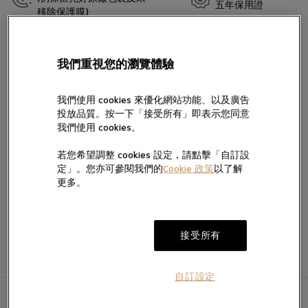
五年保用證
移除保護膜)
留言
帝舵表曾推出Black Bay Chrono精鋼款腕表以紀念首款帝舵計時腕
錶面世五十週年。錶殼經重新演繹，並提供兩種錶面設計，並配備
我們重視您的瀏覽體驗
對比鮮明的副計時盤，彰顯運動型計時腕錶的純粹傳統。如今，該
錶款搭配三鏈節或五鏈節錶帶，均配備「T-fit」帶扣。
我們使用 cookies 來優化網站功能、以及廣告
投放品質。按一下「接受所有」即表示您同意
我們使用 cookies。
按“提交”，即表示您已閱讀並同意我們的私隱政策及Cookie政策，亦
同意我們經電話、手機訊息及電郵向您提供產品及服務信息。
加入願望清單
若您希望調整 cookies 設定，請點擊「自訂設
我們將按私隱政策使用您提供的個人信息向您發送產品、服務及活動
的直銷及推廣信息，您亦可隨時聯絡我們更改您的意願。如不希望我
定」。您亦可參閱我們的
Cookie 政策
以了解
電郵。
們透過以下方式向您提供有關信息，請於方框內打勾:
更多。
提交
接受所有
自訂設定
產品資訊