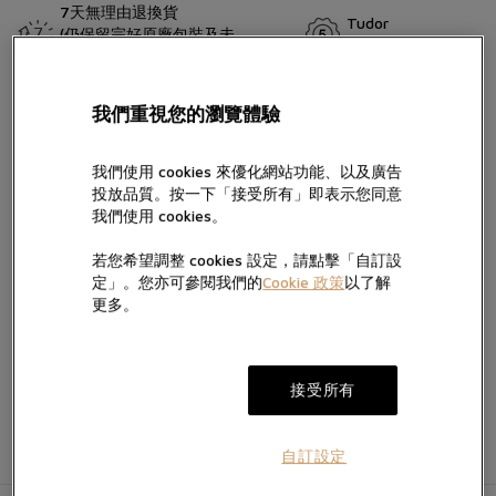
7天無理由退換貨
Tudor
(仍保留完好原廠包裝及未
五年保用證
留言
移除保護膜)
帝舵表曾推出Black Bay Chrono精鋼款腕表以紀念首款帝舵計時腕
我們重視您的瀏覽體驗
錶面世五十週年。錶殼經重新演繹，並提供兩種錶面設計，並配備
對比鮮明的副計時盤，彰顯運動型計時腕錶的純粹傳統。如今，該
我們使用 cookies 來優化網站功能、以及廣告
錶款搭配三鏈節或五鏈節錶帶，均配備「T-fit」帶扣。
投放品質。按一下「接受所有」即表示您同意
按“提交”，即表示您已閱讀並同意我們的私隱政策及Cookie政策，亦
我們使用 cookies。
同意我們經電話、手機訊息及電郵向您提供產品及服務信息。
我們將按私隱政策使用您提供的個人信息向您發送產品、服務及活動
若您希望調整 cookies 設定，請點擊「自訂設
的直銷及推廣信息，您亦可隨時聯絡我們更改您的意願。如不希望我
定」。您亦可參閱我們的
Cookie 政策
以了解
加入願望清單
電郵。
們透過以下方式向您提供有關信息，請於方框內打勾:
更多。
提交
接受所有
自訂設定