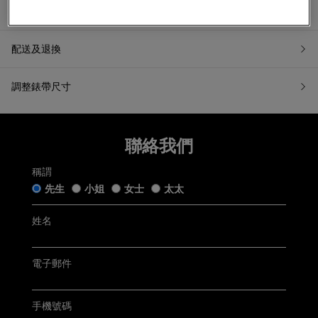
產品資訊
配送及退換
調整錶帶尺寸
7天無理由退換貨
聯絡我們
如果您希望退換貨，請在收到貨品日起計7天內提交退換貨申請
或聯繫我們的客戶服務。所有退回商品都必須處於「原銷售狀
態」。我們收到您的退換貨申請後會盡快跟進。
稱謂
五年保用證
先生
小姐
女士
太太
「原銷售狀態」是指貨品：
仍保留完好的原廠包裝及未移除的保護膜，齊備附帶的帝舵
手錶盒連白色紙套﹑帝舵保用證﹑帝舵保用小冊子﹑帝舵中
姓名
文及英文使用手冊﹑帝舵吊牌﹑帝舵紙袋及收據(簡稱「附帶
Tudor五年保用以保用證上日期起計 (保用證上日期按銷售發票
物品」);
開立日期而定，保養內容詳情請參閱
Tudor官方網站
)
未曾佩戴、使用或修改，仍保持銷售時的狀態；及
無任何程度損毁。
電子郵件
聯絡客戶服務
電郵:
watch@chowsangsang.com
手機號碼
電話:
+852 2192 3123
星期一至星期日: 11AM -8PM