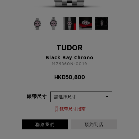
TUDOR
Black Bay Chrono
M79360N-0019
TUDOR
HKD
50,800
Black Bay Chrono
M79360N-0019
了解更多資訊 請聯絡我們
HKD
50,800
+852 2192 3123
或
錶帶尺寸
請完成以下表格
稱謂
先生
小姐
女士
太太
錶帶尺寸指南
聯絡我們
預約到店