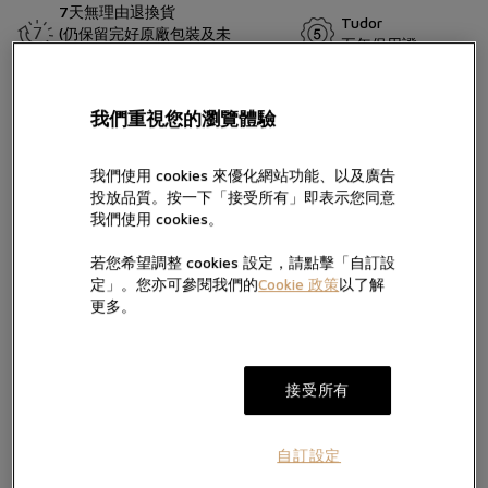
7天無理由退換貨
Tudor
(仍保留完好原廠包裝及未
五年保用證
留言
移除保護膜)
Pelagos FXD Chrono「自行車版」專為帝舵表職業自行車隊
我們重視您的瀏覽體驗
（TUDOR Pro Cycling Team）設計，以輕巧及功能性演繹自行車運
動主題。腕錶採用碳複合材質錶殼，搭載高性能帝舵表原廠機芯，
並配備自行車運動專用的測速計刻度，不僅滿足該運動的嚴苛要
我們使用 cookies 來優化網站功能、以及廣告
求，更方便車手操作。
投放品質。按一下「接受所有」即表示您同意
按“提交”，即表示您已閱讀並同意我們的私隱政策及Cookie政策，亦
我們使用 cookies。
同意我們經電話、手機訊息及電郵向您提供產品及服務信息。
我們將按私隱政策使用您提供的個人信息向您發送產品、服務及活動
若您希望調整 cookies 設定，請點擊「自訂設
的直銷及推廣信息，您亦可隨時聯絡我們更改您的意願。如不希望我
電郵。
定」。您亦可參閱我們的
Cookie 政策
以了解
們透過以下方式向您提供有關信息，請於方框內打勾:
加入願望清單
更多。
提交
接受所有
自訂設定