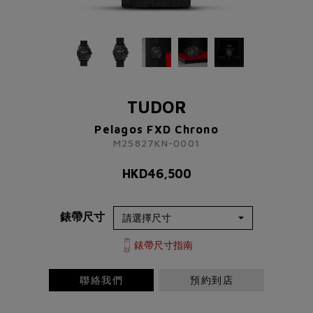
TUDOR
Pelagos FXD Chrono
M25827KN-0001
TUDOR
HKD
46,500
Pelagos FXD Chrono
M25827KN-0001
了解更多資訊 請聯絡我們
HKD
46,500
+852 2192 3123
或
錶帶尺寸
請完成以下表格
稱謂
先生
小姐
女士
太太
錶帶尺寸指南
聯絡我們
預約到店