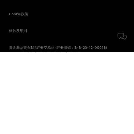
Cookie政策
條款及細則
貴金屬及寶石B類註冊交易商 (註冊號碼：B-B-23-12-00018)
© 2026 周生生珠寶金行有限公司。版權所有。
付款方式