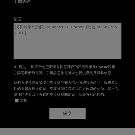
手機號碼
星期一至星期日: 11AM -8PM
有關退貨及換貨詳情，請
按此
。
留言
按“提交”，即表示您已閱讀並同意我們的私隱政策及Cookie政策，
亦同意我們經電話、手機訊息及電郵向您提供產品及服務信息。
我們將按私隱政策使用您提供的個人信息向您發送產品、服務及活
動的直銷及推廣信息，您亦可隨時聯絡我們更改您的意願。如不希
望我們透過以下方式向您提供有關信息，請於方框內打勾:
電郵。
提交