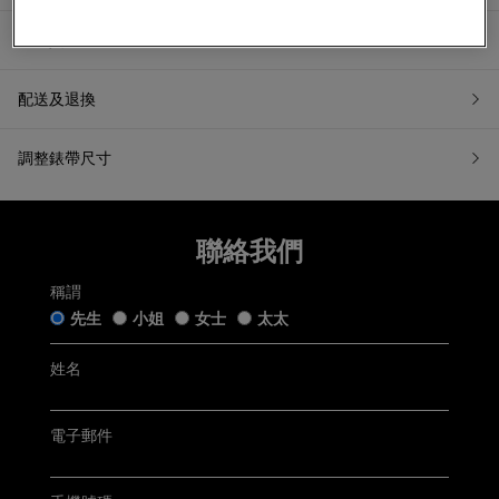
產品資訊
配送及退換
調整錶帶尺寸
7天無理由退換貨
如果您希望退換貨，請在收到貨品日起計7天內提交退換貨申請
聯絡我們
或聯繫我們的客戶服務。所有退回商品都必須處於「原銷售狀
態」。我們收到您的退換貨申請後會盡快跟進。
稱謂
五年保用證
「原銷售狀態」是指貨品：
先生
小姐
女士
太太
仍保留完好的原廠包裝及未移除的保護膜，齊備附帶的帝舵
手錶盒連白色紙套﹑帝舵保用證﹑帝舵保用小冊子﹑帝舵中
文及英文使用手冊﹑帝舵吊牌﹑帝舵紙袋及收據(簡稱「附帶
姓名
Tudor五年保用以保用證上日期起計 (保用證上日期按銷售發票
物品」);
開立日期而定，保養內容詳情請參閱
Tudor官方網站
)
未曾佩戴、使用或修改，仍保持銷售時的狀態；及
無任何程度損毁。
電子郵件
聯絡客戶服務
電郵:
watch@chowsangsang.com
電話:
+852 2192 3123