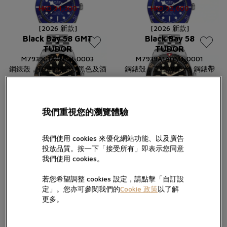
HKD
34,300
HKD
32,600
[2026 新款]
[2026 新款]
Black Bay 58 GMT
Black Bay 58
TUDOR
TUDOR
M7939G1A0NRU-0003
M7939A1A0NU-0001
鋼錶殼，直徑39毫米, 黑色及酒
鋼錶殼，直徑39毫米, 鋼錶帶
紅色外圈
HKD
38,800
HKD
41,000
[2026 新款]
[2026 新款]
我們重視您的瀏覽體驗
Black Bay 58
Black Bay 58
TUDOR
TUDOR
我們使用 cookies 來優化網站功能、以及廣告
M7939A1A0NU-0002
M7939A1A0NU-0003
投放品質。按一下「接受所有」即表示您同意
鋼錶殼，直徑39毫米, 鋼錶帶
鋼錶殼，直徑39毫米, 橡膠錶帶
我們使用 cookies。
HKD
37,900
HKD
36,200
若您希望調整 cookies 設定，請點擊「自訂設
[2026 新款]
[2026 新款]
定」。您亦可參閱我們的
Cookie 政策
以了解
Royal
Royal
更多。
TUDOR
TUDOR
M2840D1A0-0001
M2840D1A0-0002
鋼錶殼，直徑40毫米, 黑色錶面
鋼錶殼，直徑40毫米, 藍色錶面