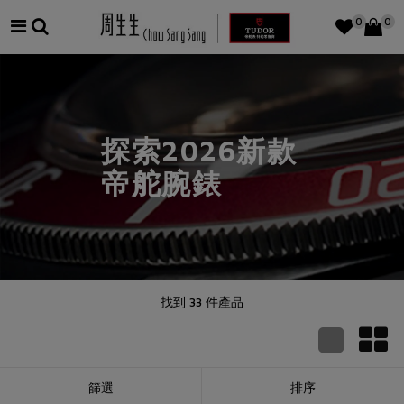
0
0
探索2026新款
帝舵腕錶
找到
33
件產品
篩選
排序