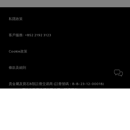
私隱政策
客戶服務
: +852 2192 3123
Cookie政策
條款及細則
貴金屬及寶石B類註冊交易商 (註冊號碼：B-B-23-12-00018)
© 2026 周生生珠寶金行有限公司。版權所有。
付款方式