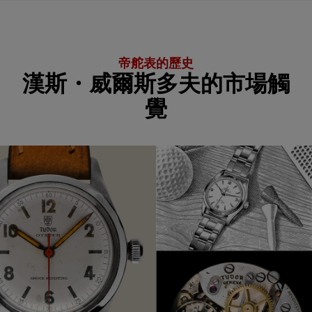
帝舵表的歷史
漢斯・威爾斯多夫的市場觸
覺