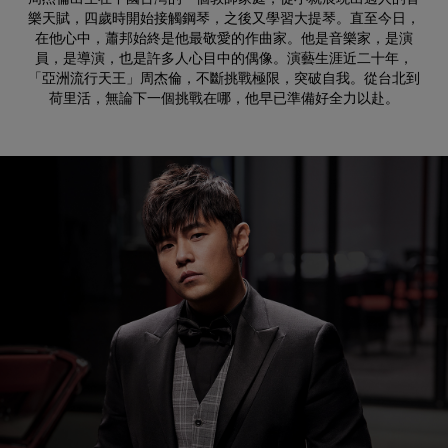
樂天賦，四歲時開始接觸鋼琴，之後又學習大提琴。直至今日，
在他心中，蕭邦始終是他最敬愛的作曲家。他是音樂家，是演
員，是導演，也是許多人心目中的偶像。演藝生涯近二十年，
「亞洲流行天王」周杰倫，不斷挑戰極限，突破自我。從台北到
荷里活，無論下一個挑戰在哪，他早已準備好全力以赴。