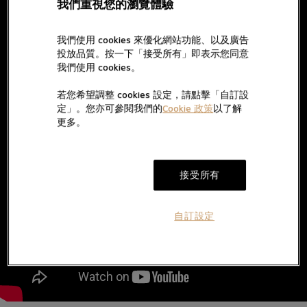
我們重視您的瀏覽體驗
的高科技部件均經過嚴密測試，鉅細無遺，即使最細微的部分也
不放過，可說是嚴格得幾近痴迷的程度。檢查機芯。機芯的設計
無論外觀或性能均符合最嚴苛的產品需要，不但堅固耐用，外形
我們使用 cookies 來優化網站功能、以及廣告
更美觀出眾。悅目動人，充滿攝人心弦的魅力，這是經得起時間
投放品質。按一下「接受所有」即表示您同意
歷煉的精密機械。優秀的材質，堅實耐久的設計，每一枚腕錶都
我們使用 cookies。
是獨一無二的精品。
若您希望調整 cookies 設定，請點擊「自訂設
定」。您亦可參閱我們的
Cookie 政策
以了解
更多。
接受所有
自訂設定