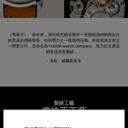
（馬賽克）「多年來，我在研究能否製作一些腕錶讓經銷商以比
較普及的價格發售，但與勞力士一樣值得信賴。於是我決定創立
一間新公司，並命名為TUDOR watch company，致力於生產及
銷售這些新腕錶。」
- 漢斯・威爾斯多夫
製錶工藝
傳統手工藝
帝舵表是有生命，有脈動的。它將帶你進入細微精密世界。所有