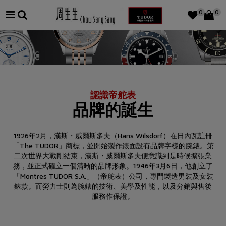
0
0
認識帝舵表
品牌的誕生
1926年2月，漢斯・威爾斯多夫（Hans Wilsdorf）在日內瓦註冊
「The TUDOR」商標，並開始製作錶面設有品牌字樣的腕錶。第
二次世界大戰剛結束，漢斯・威爾斯多夫便意識到是時候擴張業
務，並正式確立一個清晰的品牌形象。1946年3月6日，他創立了
「Montres TUDOR S.A.」（帝舵表）公司，專門製造男裝及女裝
錶款。而勞力士則為腕錶的技術、美學及性能，以及分銷與售後
服務作保證。