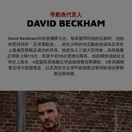
帝舵表代言人
DAVID BECKHAM
David Beckham自幼便滿懷大志。每當被問到他的志願時，他始
終堅持回答「足球運動員」。此年少時的信念驅使他成為足球史
上最備受愛戴且成功的球員。他曾加入三個大型球會，為英格蘭
足球隊上陣115次，而當中有59次更擔任隊長。他的輝煌成績於足
球史上留名：6度贏取英格蘭足球超級聯賽冠軍榮銜、2座美國職
業足球大聯盟獎盃，以及西班牙足球甲級聯賽冠軍與歐洲冠軍聯
賽冠軍殊榮。