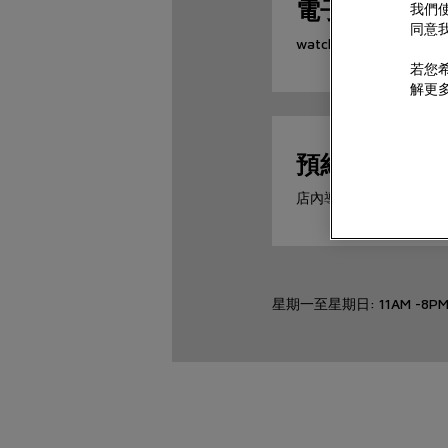
電子信箱
我們使
同意我
watch@chowsangsang
若您希
解更
預約到店
店內導賞體驗
星期一至星期日: 11AM -8P