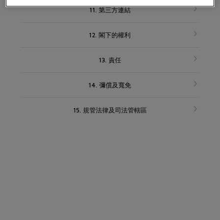
11. 第三方連結
12. 閣下的權利
13. 責任
14. 彌償及寬免
15. 規管法律及司法管轄區