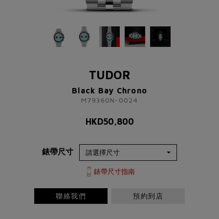
TUDOR
Black Bay Chrono
M79360N-0024
TUDOR
HKD
50,800
Black Bay Chrono
M79360N-0024
了解更多資訊 請聯絡我們
HKD
50,800
+852 2192 3123
或
錶帶尺寸
請完成以下表格
稱謂
先生
小姐
女士
太太
錶帶尺寸指南
聯絡我們
預約到店