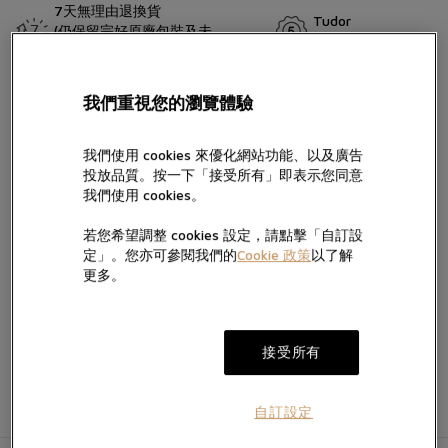
7天無理由退換貨
Tudor
(仍保留完好原廠包裝及未
五年保用證
留言
移除保護膜)
帝舵表曾推出Black Bay Chrono精鋼款腕表以紀念首款帝舵計時腕
我們重視您的瀏覽體驗
錶面世五十週年。錶殼經重新演繹，並提供兩種錶面設計，並配備
對比鮮明的副計時盤，彰顯運動型計時腕錶的純粹傳統。如今，該
我們使用 cookies 來優化網站功能、以及廣告
錶款搭配三鏈節或五鏈節錶帶，均配備「T-fit」帶扣。
投放品質。按一下「接受所有」即表示您同意
按“提交”，即表示您已閱讀並同意我們的私隱政策及Cookie政策，亦
我們使用 cookies。
同意我們經電話、手機訊息及電郵向您提供產品及服務信息。
我們將按私隱政策使用您提供的個人信息向您發送產品、服務及活動
若您希望調整 cookies 設定，請點擊「自訂設
的直銷及推廣信息，您亦可隨時聯絡我們更改您的意願。如不希望我
定」。您亦可參閱我們的
Cookie 政策
以了解
加入願望清單
電郵。
們透過以下方式向您提供有關信息，請於方框內打勾:
更多。
提交
接受所有
自訂設定