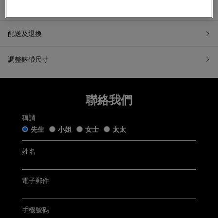
產品資訊
配送及退換
調整錶帶尺寸
7天無理由退換貨
聯絡我們
如果您希望退換貨，請在收到貨品日起計7天內提交退換貨申請
或聯繫我們的客戶服務。所有退回商品都必須處於「原銷售狀
態」。我們收到您的退換貨申請後會盡快跟進。
稱謂
五年保用證
先生
小姐
女士
太太
「原銷售狀態」是指貨品：
仍保留完好的原廠包裝及未移除的保護膜，齊備附帶的帝舵
手錶盒連白色紙套﹑帝舵保用證﹑帝舵保用小冊子﹑帝舵中
姓名
文及英文使用手冊﹑帝舵吊牌﹑帝舵紙袋及收據(簡稱「附帶
Tudor五年保用以保用證上日期起計 (保用證上日期按銷售發票
物品」);
開立日期而定，保養內容詳情請參閱
Tudor官方網站
)
未曾佩戴、使用或修改，仍保持銷售時的狀態；及
無任何程度損毁。
電子郵件
聯絡客戶服務
電郵:
watch@chowsangsang.com
手機號碼
電話:
+852 2192 3123
星期一至星期日: 11AM -8PM