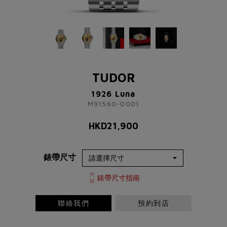
TUDOR
1926 Luna
M91560-0001
TUDOR
HKD
21,900
1926 Luna
M91560-0001
了解更多資訊 請聯絡我們
HKD
21,900
+852 2192 3123
或
錶帶尺寸
請完成以下表格
稱謂
先生
小姐
女士
太太
錶帶尺寸指南
聯絡我們
預約到店