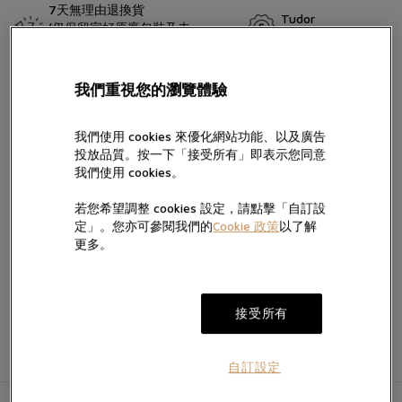
7天無理由退換貨
Tudor
(仍保留完好原廠包裝及未
五年保用證
留言
移除保護膜)
帝舵表的1926系列機械腕錶經典優雅，向品牌起源和製錶傳統致
我們重視您的瀏覽體驗
敬。1926系列的錶面款式繁多，不僅備有月相款，並設四種尺寸選
擇，其取名為紀念品牌創辦人漢斯?威爾斯多夫（Hans Wilsdorf）於
我們使用 cookies 來優化網站功能、以及廣告
1926年註冊了「The Tudor」商標，創辦帝舵表。
投放品質。按一下「接受所有」即表示您同意
按“提交”，即表示您已閱讀並同意我們的私隱政策及Cookie政策，亦
我們使用 cookies。
同意我們經電話、手機訊息及電郵向您提供產品及服務信息。
我們將按私隱政策使用您提供的個人信息向您發送產品、服務及活動
若您希望調整 cookies 設定，請點擊「自訂設
的直銷及推廣信息，您亦可隨時聯絡我們更改您的意願。如不希望我
加入願望清單
定」。您亦可參閱我們的
Cookie 政策
以了解
電郵。
們透過以下方式向您提供有關信息，請於方框內打勾:
更多。
提交
接受所有
自訂設定