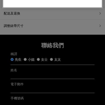
產品資訊
配送及退換
調整錶帶尺寸
7天無理由退換貨
聯絡我們
如果您希望退換貨，請在收到貨品日起計7天內提交退換貨申請
或聯繫我們的客戶服務。所有退回商品都必須處於「原銷售狀
態」。我們收到您的退換貨申請後會盡快跟進。
稱謂
先生
小姐
女士
太太
五年保用證
「原銷售狀態」是指貨品：
仍保留完好的原廠包裝及未移除的保護膜，齊備附帶的帝舵
手錶盒連白色紙套﹑帝舵保用證﹑帝舵保用小冊子﹑帝舵中
姓名
文及英文使用手冊﹑帝舵吊牌﹑帝舵紙袋及收據(簡稱「附帶
Tudor五年保用以保用證上日期起計 (保用證上日期按銷售發票
物品」);
開立日期而定，保養內容詳情請參閱
Tudor官方網站
)
未曾佩戴、使用或修改，仍保持銷售時的狀態；及
無任何程度損毁。
電子郵件
聯絡客戶服務
電郵:
watch@chowsangsang.com
手機號碼
電話:
+852 2192 3123
星期一至星期日: 11AM -8PM