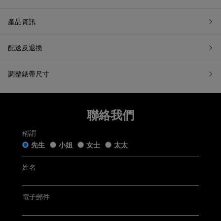
7天無理由退換貨
產品資訊
配送及退換
如果您希望退換貨，請在收到貨品日起計7天內提交退換貨申請
或聯繫我們的客戶服務。所有退回商品都必須處於「原銷售狀
態」。我們收到您的退換貨申請後會盡快跟進。
調整錶帶尺寸
五年保用證
「原銷售狀態」是指貨品：
仍保留完好的原廠包裝及未移除的保護膜，齊備附帶的帝舵
手錶盒連白色紙套﹑帝舵保用證﹑帝舵保用小冊子﹑帝舵中
文及英文使用手冊﹑帝舵吊牌﹑帝舵紙袋及收據(簡稱「附帶
聯絡我們
Tudor五年保用以保用證上日期起計 (保用證上日期按銷售發票
物品」);
開立日期而定，保養內容詳情請參閱
Tudor官方網站
)
未曾佩戴、使用或修改，仍保持銷售時的狀態；及
無任何程度損毁。
稱謂
先生
小姐
女士
太太
聯絡客戶服務
電郵:
watch@chowsangsang.com
電話:
+852 2192 3123
姓名
星期一至星期日: 11AM -8PM
有關退貨及換貨詳情，請
按此
。
電子郵件