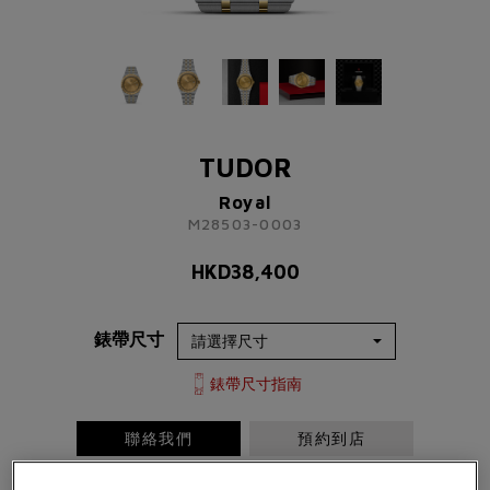
TUDOR
Royal
M28503-0003
TUDOR
HKD
38,400
Royal
M28503-0003
了解更多資訊 請聯絡我們
HKD
38,400
+852 2192 3123
或
錶帶尺寸
請完成以下表格
稱謂
先生
小姐
女士
太太
錶帶尺寸指南
聯絡我們
預約到店