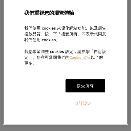
7天無理由退換貨
Tudor
(仍保留完好原廠包裝及未
五年保用證
我們重視您的瀏覽體驗
留言
移除保護膜)
我們使用 cookies 來優化網站功能、以及廣告
帝舵表最初於1950年代使用「Royal」這名稱，以突顯其腕錶的出眾
投放品質。按一下「接受所有」即表示您同意
品質。而TUDOR Royal系列即此歷史傳承的延續。此系列腕錶兼具
我們使用 cookies。
運動氣息與時尚風範，配備與錶殼連成一體的錶帶及坑紋外圈，自
動上鏈，價格相宜又不失優越品質。其出眾性能與精美風格的融
若您希望調整 cookies 設定，請點擊「自訂設
合，汲取了經典腕錶與運動腕錶的雙重特色。此系列將推出精鋼款
按“提交”，即表示您已閱讀並同意我們的私隱政策及Cookie政策，亦
定」。您亦可參閱我們的
Cookie 政策
以了解
及金鋼款，共有四種尺寸、多款錶面可選。
同意我們經電話、手機訊息及電郵向您提供產品及服務信息。
更多。
我們將按私隱政策使用您提供的個人信息向您發送產品、服務及活動
的直銷及推廣信息，您亦可隨時聯絡我們更改您的意願。如不希望我
電郵。
們透過以下方式向您提供有關信息，請於方框內打勾:
加入願望清單
提交
接受所有
自訂設定