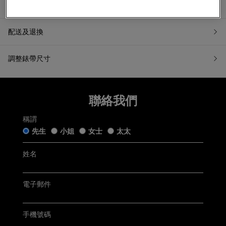
產品資訊
配送及退換
調整錶帶尺寸
7天無理由退換貨
聯絡我們
如果您希望退換貨，請在收到貨品日起計7天內提交退換貨申請
或聯繫我們的客戶服務。所有退回商品都必須處於「原銷售狀
態」。我們收到您的退換貨申請後會盡快跟進。
稱謂
五年保用證
先生
小姐
女士
太太
「原銷售狀態」是指貨品：
仍保留完好的原廠包裝及未移除的保護膜，齊備附帶的帝舵
手錶盒連白色紙套﹑帝舵保用證﹑帝舵保用小冊子﹑帝舵中
姓名
文及英文使用手冊﹑帝舵吊牌﹑帝舵紙袋及收據(簡稱「附帶
Tudor五年保用以保用證上日期起計 (保用證上日期按銷售發票
物品」);
開立日期而定，保養內容詳情請參閱
Tudor官方網站
)
未曾佩戴、使用或修改，仍保持銷售時的狀態；及
無任何程度損毁。
電子郵件
聯絡客戶服務
電郵:
watch@chowsangsang.com
手機號碼
電話:
+852 2192 3123
星期一至星期日: 11AM -8PM