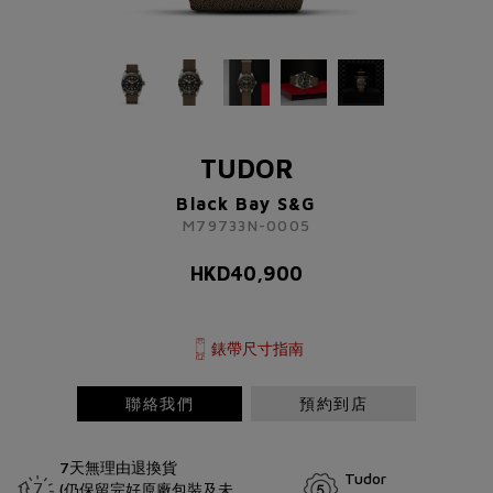
TUDOR
Black Bay S&G
M79733N-0005
TUDOR
HKD
40,900
Black Bay S&G
M79733N-0005
了解更多資訊 請聯絡我們
HKD
40,900
+852 2192 3123
或
請完成以下表格
錶帶尺寸指南
稱謂
先生
小姐
女士
太太
聯絡我們
預約到店
7天無理由退換貨
Tudor
(仍保留完好原廠包裝及未