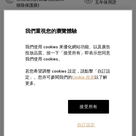
五年保用證
移除保護膜)
留言
Black Bay紀念帝舵潛水錶誕生七十周年，傳承優良傳統。錶款簡潔
大方的線條、圓拱形錶面及鏡面，均傳承了首款帝舵潛水錶的設計
我們重視您的瀏覽體驗
精髓。錶面上獨具特色、稜角分明的「雪花」指針亦借鑒了二十世
紀七十年代為法國海軍提供的錶款。2024年，Black Bay系列再添錶
款，迎來新款單色腕錶，並獲瑞士聯邦計量科學研究院（METAS）
我們使用 cookies 來優化網站功能、以及廣告
認證。
投放品質。按一下「接受所有」即表示您同意
按“提交”，即表示您已閱讀並同意我們的私隱政策及Cookie政策，亦
我們使用 cookies。
同意我們經電話、手機訊息及電郵向您提供產品及服務信息。
我們將按私隱政策使用您提供的個人信息向您發送產品、服務及活動
若您希望調整 cookies 設定，請點擊「自訂設
的直銷及推廣信息，您亦可隨時聯絡我們更改您的意願。如不希望我
加入願望清單
定」。您亦可參閱我們的
Cookie 政策
以了解
電郵。
們透過以下方式向您提供有關信息，請於方框內打勾:
更多。
提交
接受所有
自訂設定