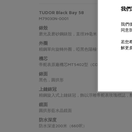
我們
TUDOR
Black Bay 58
M79030N-0001
我們使
錶殼
同意我
磨光及磨砂鋼錶殼，直徑39毫米
若您希
外圈
解更
精鋼單向旋轉外圈，啞黑色陽極氧化鋁60分鐘刻度
機芯
帝舵表原廠機芯MT5402型（COSC） 雙向擺陀
錶面
黑色，圓拱形
上鏈錶冠
精鋼旋入式上鏈錶冠，飾以浮雕帝舵表玫瑰標誌，
鏡面
圓拱形藍水晶鏡面
防水深度
防水深達200米（660呎）