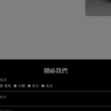
望退換貨，請在收到貨品日起計7天內提交退換貨申請或聯繫我們的客戶服務。所有退回商
銷售狀態」。我們收到您的退換貨申請後會盡快跟進。
五年保用證
狀態」是指貨品：
完好的原廠包裝及未移除的保護膜，齊備附帶的帝舵手錶盒連白色紙套﹑帝舵保用證﹑帝舵
舵中文及英文使用手冊﹑帝舵吊牌﹑帝舵紙袋及收據(簡稱「附帶物品」);
戴、使用或修改，仍保持銷售時的狀態；及
r五年保用以保用證上日期起計 (保用證上日期按銷售發票開立日期而定，保養內容詳情請參閱
程度損毁。
官方網站
)
服務
tch@chowsangsang.com
2 2192 3123
日: 11AM -8PM
及換貨詳情，請
按此
。
聯絡我們
稱謂
先生
小姐
女士
太太
姓名