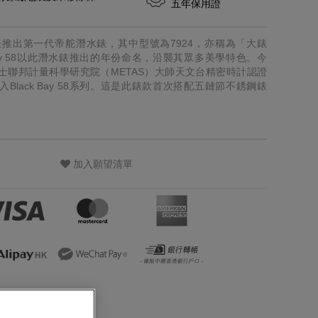
五年保用證
舵表推出第一代帝舵潛水錶，其中型號為7924，亦稱為「大錶
 Bay 58以此潛水錶推出的年份命名，沿襲其眾多美學特色。今
士聯邦計量科學研究院（METAS）大師天文台精密時計認證
Black Bay 58系列。這是此錶款首次搭配五鏈節不銹鋼錶
加入願望清單
策，亦同
及活動的直
我們透過以