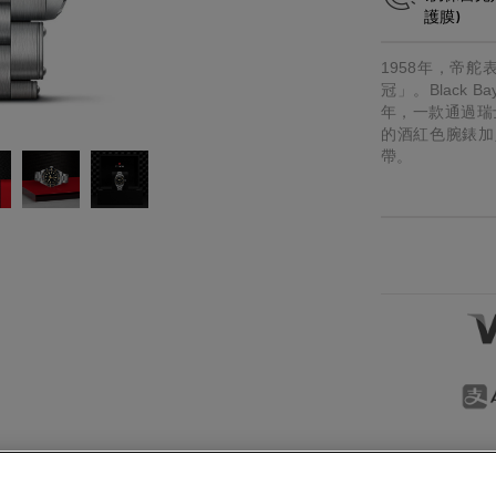
護膜)
稱謂
先生
小姐
女士
太太
1958年，帝
冠」。Black
年，一款通過瑞
的酒紅色腕錶加入
帶。
留言
按“提交”，即表示您已閱讀並同意我們的私隱政策及Cookie政
意我們經電話、手機訊息及電郵向您提供產品及服務信息。
我們將按私隱政策使用您提供的個人信息向您發送產品、服務
銷及推廣信息，您亦可隨時聯絡我們更改您的意願。如不希望
電郵。
下方式向您提供有關信息，請於方框內打勾:
提交