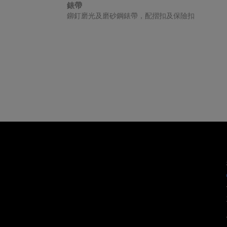
如果您希
錶帶
處於「原
鉚釘磨光及磨砂鋼錶帶，配摺扣及保險扣
「原銷售
仍保留
子﹑帝
未曾佩
Tudo
無任何
Tudor
聯絡客戶
電郵:
wa
電話:
+85
星期一至星期
有關退貨