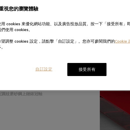
重視您的瀏覽體驗
用 cookies 來優化網站功能、以及廣告投放品質。按一下「接受所有」
們使用 cookies。
望調整 cookies 設定，請點擊「自訂設定」。您亦可參閱我們的
Cookie
多。
字圈，粉紅色鍍金數字及鐘點標記
系統自動上鏈機械機芯
自訂設定
接受所有
配圓紋磨砂鋼上鏈錶冠軸
7天無理由退換貨