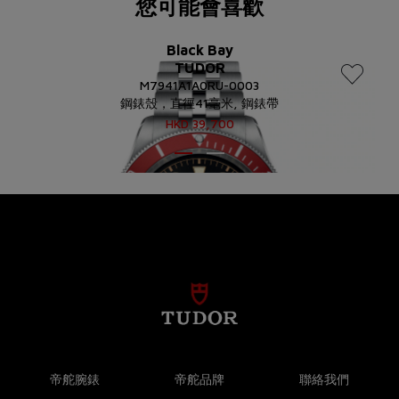
您可能會喜歡
Black Bay
TUDOR
M7941A1A0RU-0003
鋼錶殼，直徑41毫米, 鋼錶帶
HKD
39,700
帝舵腕錶
帝舵品牌
聯絡我們