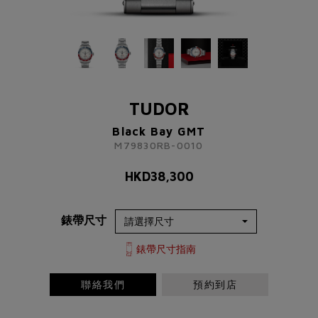
TUDOR
Black Bay GMT
M79830RB-0010
TUDOR
HKD
38,300
Black Bay GMT
M79830RB-0010
了解更多資訊 請聯絡我們
HKD
38,300
+852 2192 3123
或
錶帶尺寸
請完成以下表格
稱謂
先生
小姐
女士
太太
錶帶尺寸指南
聯絡我們
預約到店