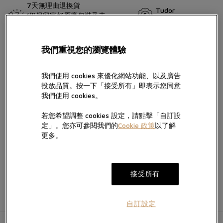
7天無理由退換貨
Tudor
(仍保留完好原廠包裝及未
五年保用證
留言
移除保護膜)
Black Bay GMT擴展Black Bay系列，引入極為實用的複雜功能
我們重視您的瀏覽體驗
──「GMT」，即多時區功能。Black Bay GMT配備搶眼的旋轉外
圈，沿用Black Bay系列的深藍色和酒紅色配搭，啞面Black Bay
我們使用 cookies 來優化網站功能、以及廣告
GMT同樣向GMT這一傑出功能致敬。
投放品質。按一下「接受所有」即表示您同意
按“提交”，即表示您已閱讀並同意我們的私隱政策及Cookie政策，亦
我們使用 cookies。
同意我們經電話、手機訊息及電郵向您提供產品及服務信息。
我們將按私隱政策使用您提供的個人信息向您發送產品、服務及活動
若您希望調整 cookies 設定，請點擊「自訂設
的直銷及推廣信息，您亦可隨時聯絡我們更改您的意願。如不希望我
加入願望清單
定」。您亦可參閱我們的
Cookie 政策
以了解
電郵。
們透過以下方式向您提供有關信息，請於方框內打勾:
更多。
提交
接受所有
自訂設定