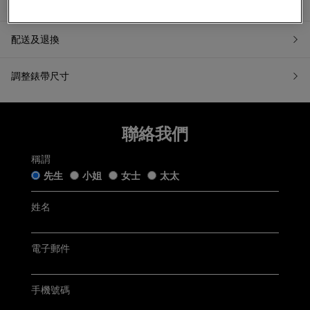
產品資訊
配送及退換
調整錶帶尺寸
7天無理由退換貨
聯絡我們
如果您希望退換貨，請在收到貨品日起計7天內提交退換貨申請
或聯繫我們的客戶服務。所有退回商品都必須處於「原銷售狀
態」。我們收到您的退換貨申請後會盡快跟進。
稱謂
先生
小姐
女士
太太
五年保用證
「原銷售狀態」是指貨品：
仍保留完好的原廠包裝及未移除的保護膜，齊備附帶的帝舵
手錶盒連白色紙套﹑帝舵保用證﹑帝舵保用小冊子﹑帝舵中
姓名
文及英文使用手冊﹑帝舵吊牌﹑帝舵紙袋及收據(簡稱「附帶
Tudor五年保用以保用證上日期起計 (保用證上日期按銷售發票
物品」);
開立日期而定，保養內容詳情請參閱
Tudor官方網站
)
未曾佩戴、使用或修改，仍保持銷售時的狀態；及
無任何程度損毁。
電子郵件
聯絡客戶服務
電郵:
watch@chowsangsang.com
手機號碼
電話:
+852 2192 3123
星期一至星期日: 11AM -8PM