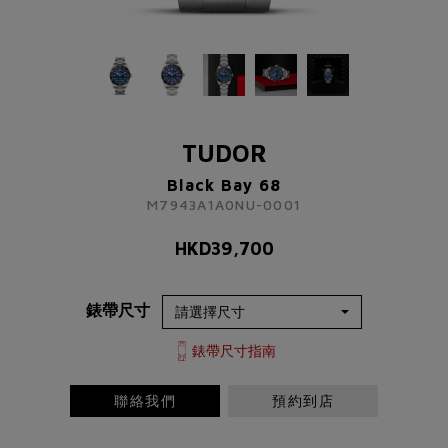
TUDOR
Black Bay 68
M7943A1A0NU-0001
TUDOR
HKD
39,700
Black Bay 68
M7943A1A0NU-0001
了解更多資訊 請聯絡我們
HKD
39,700
+852 2192 3123
或
錶帶尺寸
請完成以下表格
稱謂
先生
小姐
女士
太太
錶帶尺寸指南
聯絡我們
預約到店