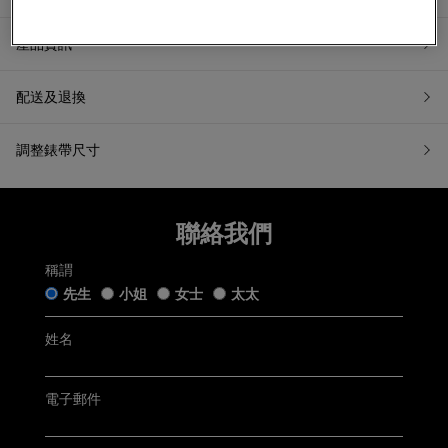
產品資訊
配送及退換
7天無理由退換貨
調整錶帶尺寸
如果您希望退換貨，請在收到貨品日起計7天內提交退換貨申請
聯絡我們
或聯繫我們的客戶服務。所有退回商品都必須處於「原銷售狀
態」。我們收到您的退換貨申請後會盡快跟進。
稱謂
五年保用證
「原銷售狀態」是指貨品：
先生
小姐
女士
太太
仍保留完好的原廠包裝及未移除的保護膜，齊備附帶的帝舵
手錶盒連白色紙套﹑帝舵保用證﹑帝舵保用小冊子﹑帝舵中
文及英文使用手冊﹑帝舵吊牌﹑帝舵紙袋及收據(簡稱「附帶
姓名
Tudor五年保用以保用證上日期起計 (保用證上日期按銷售發票
物品」);
開立日期而定，保養內容詳情請參閱
Tudor官方網站
)
未曾佩戴、使用或修改，仍保持銷售時的狀態；及
無任何程度損毁。
電子郵件
聯絡客戶服務
電郵:
watch@chowsangsang.com
電話:
+852 2192 3123