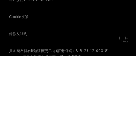
Cookie政策
條款及細則
貴金屬及寶石B類註冊交易商 (註冊號碼：B-B-23-12-00018)
© 2026 周生生珠寶金行有限公司。版權所有。
付款方式