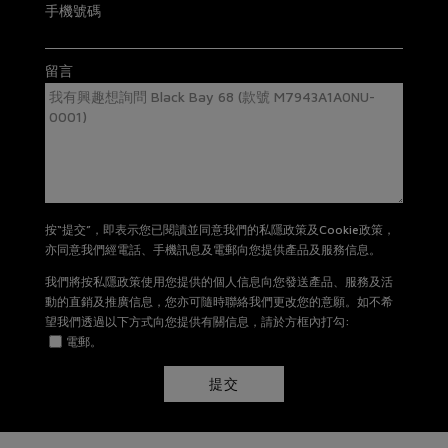
手機號碼
星期一至星期日: 11AM -8PM
有關退貨及換貨詳情，請
按此
。
留言
按“提交”，即表示您已閱讀並同意我們的私隱政策及Cookie政策，
亦同意我們經電話、手機訊息及電郵向您提供產品及服務信息。
我們將按私隱政策使用您提供的個人信息向您發送產品、服務及活
動的直銷及推廣信息，您亦可隨時聯絡我們更改您的意願。如不希
望我們透過以下方式向您提供有關信息，請於方框內打勾:
電郵。
提交