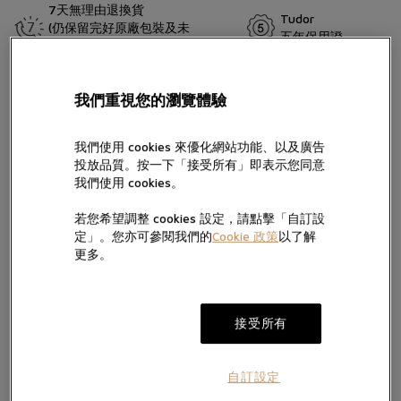
7天無理由退換貨
Tudor
(仍保留完好原廠包裝及未
五年保用證
留言
移除保護膜)
帝舵表隆重呈獻新款Black Bay 68腕錶，以43毫米大直徑豐富Black
我們重視您的瀏覽體驗
Bay系列，迎合佩戴者對錶殼尺寸的不同需求。兩款錶面選擇，搭配
相應配色設計，無論場合與風格，皆可面面俱全。此外，Black Bay
68腕錶亦通過瑞士聯邦計量科學研究院（METAS）大師天文台精密
我們使用 cookies 來優化網站功能、以及廣告
時計認證（Master Chronometer Certification），卓越品質，締造
投放品質。按一下「接受所有」即表示您同意
按“提交”，即表示您已閱讀並同意我們的私隱政策及Cookie政策，亦
非凡。1968年是帝舵表設計出經典「雪花」指針的一年。
同意我們經電話、手機訊息及電郵向您提供產品及服務信息。
我們使用 cookies。
我們將按私隱政策使用您提供的個人信息向您發送產品、服務及活動
若您希望調整 cookies 設定，請點擊「自訂設
的直銷及推廣信息，您亦可隨時聯絡我們更改您的意願。如不希望我
電郵。
們透過以下方式向您提供有關信息，請於方框內打勾:
定」。您亦可參閱我們的
Cookie 政策
以了解
更多。
加入願望清單
提交
接受所有
自訂設定