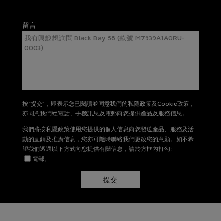
星期一至星期日: 11AM -8PM
有關退貨及換貨詳情，請
按此
。
留言
按“提交”，即表示您已閱讀並同意我們的私隱政策及Cookie政策，
亦同意我們經電話、手機訊息及電郵向您提供產品及服務信息。
我們將按私隱政策使用您提供的個人信息向您發送產品、服務及活
動的直銷及推廣信息，您亦可隨時聯絡我們更改您的意願。如不希
望我們透過以下方式向您提供有關信息，請於方框內打勾:
電郵。
提交