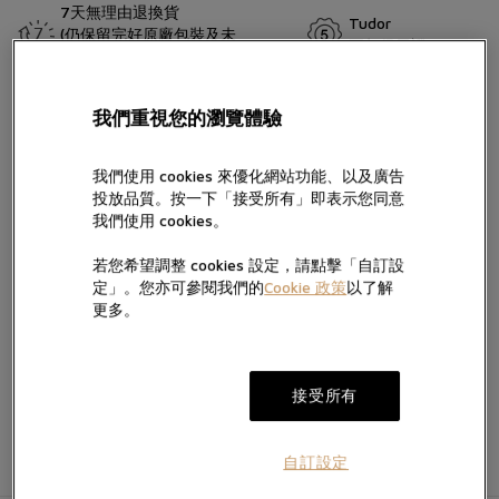
7天無理由退換貨
Tudor
(仍保留完好原廠包裝及未
五年保用證
留言
移除保護膜)
1958年，帝舵表推出第一代帝舵潛水錶，其中型號為7924，亦稱為
我們重視您的瀏覽體驗
「大錶冠」。Black Bay 58以此潛水錶推出的年份命名，沿襲其眾多
美學特色。今年，一款通過瑞士聯邦計量科學研究院（METAS）大
師天文台精密時計認證的酒紅色腕錶加入Black Bay 58系列。這是此
我們使用 cookies 來優化網站功能、以及廣告
錶款首次搭配五鏈節不銹鋼錶帶。
投放品質。按一下「接受所有」即表示您同意
按“提交”，即表示您已閱讀並同意我們的私隱政策及Cookie政策，亦
我們使用 cookies。
同意我們經電話、手機訊息及電郵向您提供產品及服務信息。
我們將按私隱政策使用您提供的個人信息向您發送產品、服務及活動
若您希望調整 cookies 設定，請點擊「自訂設
的直銷及推廣信息，您亦可隨時聯絡我們更改您的意願。如不希望我
定」。您亦可參閱我們的
Cookie 政策
以了解
電郵。
們透過以下方式向您提供有關信息，請於方框內打勾:
加入願望清單
更多。
提交
接受所有
自訂設定