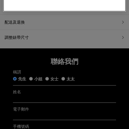
產品資訊
配送及退換
調整錶帶尺寸
7天無理由退換貨
如果您希望退換貨，請在收到貨品日起計7天內提交退換貨申請
聯絡我們
或聯繫我們的客戶服務。所有退回商品都必須處於「原銷售狀
態」。我們收到您的退換貨申請後會盡快跟進。
稱謂
五年保用證
「原銷售狀態」是指貨品：
先生
小姐
女士
太太
仍保留完好的原廠包裝及未移除的保護膜，齊備附帶的帝舵
手錶盒連白色紙套﹑帝舵保用證﹑帝舵保用小冊子﹑帝舵中
姓名
文及英文使用手冊﹑帝舵吊牌﹑帝舵紙袋及收據(簡稱「附帶
Tudor五年保用以保用證上日期起計 (保用證上日期按銷售發票
物品」);
開立日期而定，保養內容詳情請參閱
Tudor官方網站
)
未曾佩戴、使用或修改，仍保持銷售時的狀態；及
無任何程度損毁。
電子郵件
聯絡客戶服務
電郵:
watch@chowsangsang.com
電話:
+852 2192 3123
手機號碼