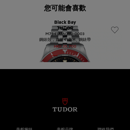
您可能會喜歡
Black Bay
TUDOR
M7941A1A0RU-0003
鋼錶殼，直徑41毫米, 鋼錶帶
HKD
39,700
帝舵腕錶
帝舵品牌
聯絡我們