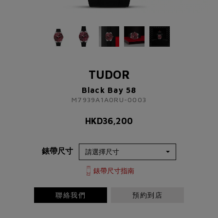
TUDOR
Black Bay 58
M7939A1A0RU-0003
TUDOR
HKD
36,200
Black Bay 58
M7939A1A0RU-0003
了解更多資訊 請聯絡我們
HKD
36,200
+852 2192 3123
或
錶帶尺寸
請完成以下表格
稱謂
先生
小姐
女士
太太
錶帶尺寸指南
聯絡我們
預約到店