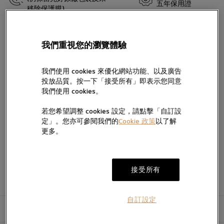
五年保用證
移除保護膜)
留言
帝舵表曾推出Black Bay Chrono精鋼款腕表以紀念首款帝舵計時腕
錶面世五十週年。錶殼經重新演繹，並提供兩種錶面設計，並配備
我們重視您的瀏覽體驗
對比鮮明的副計時盤，彰顯運動型計時腕錶的純粹傳統。如今，該
錶款搭配三鏈節或五鏈節錶帶，均配備「T-fit」帶扣。
我們使用 cookies 來優化網站功能、以及廣告
投放品質。按一下「接受所有」即表示您同意
我們使用 cookies。
按“提交”，即表示您已閱讀並同意我們的私隱政策及Cookie政策，亦
同意我們經電話、手機訊息及電郵向您提供產品及服務信息。
加入願望清單
若您希望調整 cookies 設定，請點擊「自訂設
我們將按私隱政策使用您提供的個人信息向您發送產品、服務及活動
定」。您亦可參閱我們的
Cookie 政策
以了解
的直銷及推廣信息，您亦可隨時聯絡我們更改您的意願。如不希望我
電郵。
更多。
們透過以下方式向您提供有關信息，請於方框內打勾:
提交
接受所有
自訂設定
產品資訊