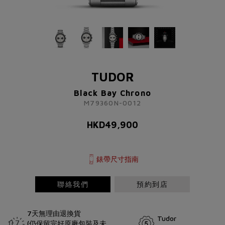
TUDOR
Black Bay Chrono
M79360N-0012
TUDOR
HKD
49,900
Black Bay Chrono
M79360N-0012
了解更多資訊 請聯絡我們
HKD
49,900
+852 2192 3123
或
請完成以下表格
錶帶尺寸指南
稱謂
先生
小姐
女士
太太
聯絡我們
預約到店
7天無理由退換貨
Tudor
(仍保留完好原廠包裝及未