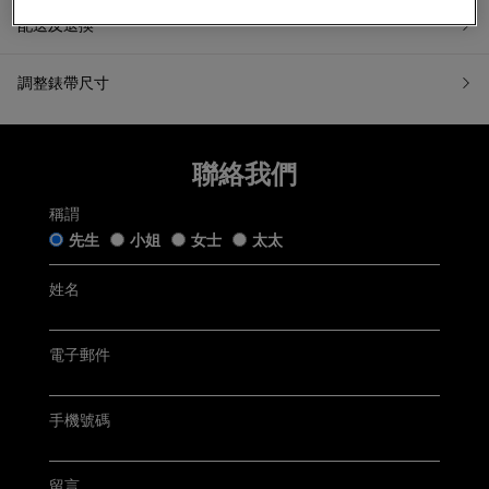
配送及退換
調整錶帶尺寸
7天無理由退換貨
聯絡我們
如果您希望退換貨，請在收到貨品日起計7天內提交退換貨申請
或聯繫我們的客戶服務。所有退回商品都必須處於「原銷售狀
稱謂
態」。我們收到您的退換貨申請後會盡快跟進。
先生
小姐
女士
太太
五年保用證
「原銷售狀態」是指貨品：
仍保留完好的原廠包裝及未移除的保護膜，齊備附帶的帝舵
姓名
手錶盒連白色紙套﹑帝舵保用證﹑帝舵保用小冊子﹑帝舵中
文及英文使用手冊﹑帝舵吊牌﹑帝舵紙袋及收據(簡稱「附帶
Tudor五年保用以保用證上日期起計 (保用證上日期按銷售發票
物品」);
開立日期而定，保養內容詳情請參閱
Tudor官方網站
)
電子郵件
未曾佩戴、使用或修改，仍保持銷售時的狀態；及
無任何程度損毁。
聯絡客戶服務
手機號碼
電郵:
watch@chowsangsang.com
電話:
+852 2192 3123
星期一至星期日: 11AM -8PM
留言
有關退貨及換貨詳情，請
按此
。