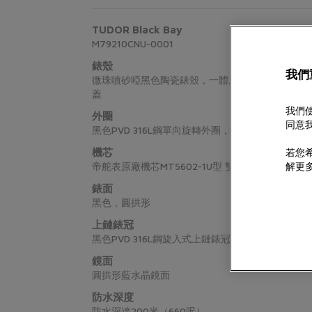
TUDOR
Black Bay
M79210CNU-0001
錶殼
我們
微珠噴砂啞黑色陶瓷錶殼，一體成型中層錶殼，直徑41
蓋
我們使
外圈
同意我
黑色PVD 316L鋼單向旋轉外圈，黑色陶瓷60分
機芯
若您希
帝舵表原廠機芯MT5602-1U型 雙向擺陀系統自動
解更
錶面
黑色，圓拱形
上鏈錶冠
黑色PVD 316L鋼旋入式上鏈錶冠，飾以浮雕帝
鏡面
圓拱形藍水晶鏡面
防水深度
防水深達200米（660呎）