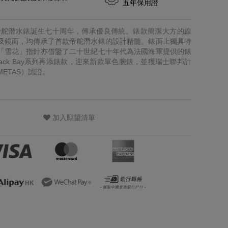
五年保用證
y紀念帝舵潛水錶誕生七十周年，傳承優良傳統。錶款簡潔大方的線
及鏡面，均傳承了首款帝舵潛水錶的設計精髓。錶面上獨具特
「雪花」指針亦借鑒了二十世紀七十年代為法國海軍提供的錶
Black Bay系列再添錶款，迎來新款單色腕錶，並獲瑞士聯邦計
ETAS）認證。
加入願望清單
策，亦同
及活動的直
我們透過以