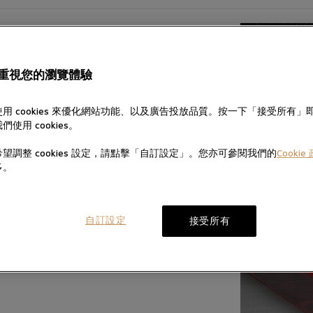
重視您的瀏覽體驗
毫米 黑色PVD 316L鋼配透明藍水晶鏡面底
用 cookies 來優化網站功能、以及廣告投放品質。按一下「接受所有」
們使用 cookies。
鐘刻度字圈，飾以太陽光線效果，鐫刻刻度及數字
望調整 cookies 設定，請點擊「自訂設定」。您亦可參閱我們的
Cookie
上鏈機械機芯
多。
自訂設定
接受所有
舵表玫瑰標誌，配圓紋磨砂鋼上鏈錶冠軸