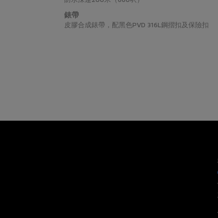
錶帶
皮膠合成錶帶，配黑色PVD 316L鋼摺扣及保險扣
如果您希
處於「原
「原銷售
仍保留
子﹑帝
未曾佩
Tudo
無任何
Tudor
聯絡客戶
電郵:
wa
電話:
+85
星期一至星期
有關退貨