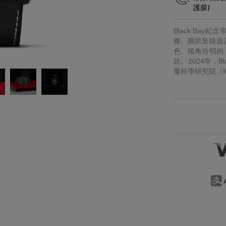
護膜)
稱謂
先生
小姐
女士
太太
Black Ba
條、圓拱形錶面
色、稜角分明的
款。2024年，
量科學研究院（M
留言
按“提交”，即表示您已閱讀並同意我們的私隱政策及Cookie政
意我們經電話、手機訊息及電郵向您提供產品及服務信息。
我們將按私隱政策使用您提供的個人信息向您發送產品、服務
銷及推廣信息，您亦可隨時聯絡我們更改您的意願。如不希望
電郵。
下方式向您提供有關信息，請於方框內打勾:
提交