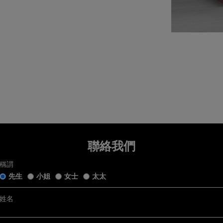
7天無理由退換貨
望退換貨，請在收到貨品日起計7天內提交退換貨申請或聯繫我們的客戶服務。所有退回商
銷售狀態」。我們收到您的退換貨申請後會盡快跟進。
五年保用證
狀態」是指貨品：
完好的原廠包裝及未移除的保護膜，齊備附帶的帝舵手錶盒連白色紙套﹑帝舵保用證﹑帝舵
舵中文及英文使用手冊﹑帝舵吊牌﹑帝舵紙袋及收據(簡稱「附帶物品」);
戴、使用或修改，仍保持銷售時的狀態；及
r五年保用以保用證上日期起計 (保用證上日期按銷售發票開立日期而定，保養內容詳情請參閱
程度損毁。
官方網站
)
服務
聯絡我們
tch@chowsangsang.com
2 2192 3123
稱謂
日: 11AM -8PM
先生
小姐
女士
太太
及換貨詳情，請
按此
。
姓名