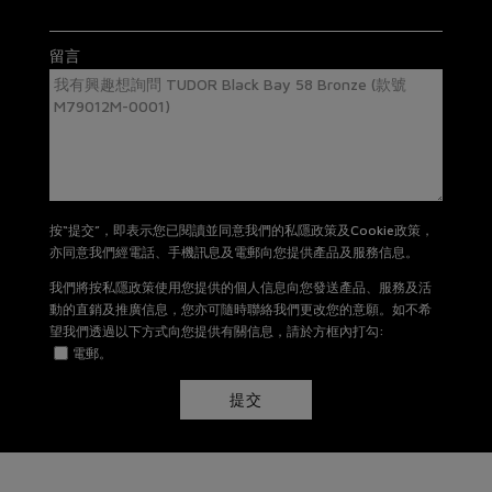
星期一至星期日: 11AM -8PM
有關退貨及換貨詳情，請
按此
。
留言
按“提交”，即表示您已閱讀並同意我們的私隱政策及Cookie政策，
亦同意我們經電話、手機訊息及電郵向您提供產品及服務信息。
我們將按私隱政策使用您提供的個人信息向您發送產品、服務及活
動的直銷及推廣信息，您亦可隨時聯絡我們更改您的意願。如不希
望我們透過以下方式向您提供有關信息，請於方框內打勾:
電郵。
提交