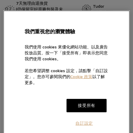
7天無理由退換貨
Tudor
(仍保留完好原廠包裝及未
五年保用證
留言
移除保護膜)
1958年，帝舵表推出第一代帝舵潛水錶，其中型號為7924，亦稱為
我們重視您的瀏覽體驗
「大錶冠」。Black Bay 58以此潛水錶推出的年份命名，沿襲其眾多
美學特色。今年，一款通過瑞士聯邦計量科學研究院（METAS）大
師天文台精密時計認證的酒紅色腕錶加入Black Bay 58系列。這是此
我們使用 cookies 來優化網站功能、以及廣告
錶款首次搭配五鏈節不銹鋼錶帶。
投放品質。按一下「接受所有」即表示您同意
按“提交”，即表示您已閱讀並同意我們的私隱政策及Cookie政策，亦
我們使用 cookies。
同意我們經電話、手機訊息及電郵向您提供產品及服務信息。
我們將按私隱政策使用您提供的個人信息向您發送產品、服務及活動
若您希望調整 cookies 設定，請點擊「自訂設
的直銷及推廣信息，您亦可隨時聯絡我們更改您的意願。如不希望我
定」。您亦可參閱我們的
Cookie 政策
以了解
電郵。
們透過以下方式向您提供有關信息，請於方框內打勾:
加入願望清單
更多。
提交
接受所有
自訂設定