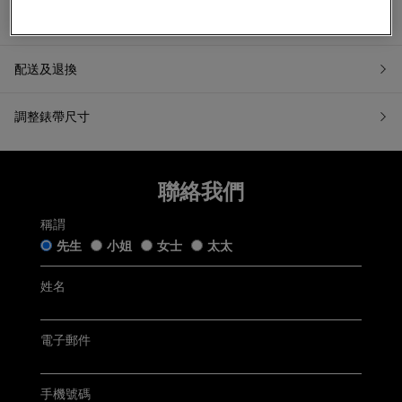
產品資訊
配送及退換
調整錶帶尺寸
7天無理由退換貨
如果您希望退換貨，請在收到貨品日起計7天內提交退換貨申請
聯絡我們
或聯繫我們的客戶服務。所有退回商品都必須處於「原銷售狀
態」。我們收到您的退換貨申請後會盡快跟進。
稱謂
五年保用證
「原銷售狀態」是指貨品：
先生
小姐
女士
太太
仍保留完好的原廠包裝及未移除的保護膜，齊備附帶的帝舵
手錶盒連白色紙套﹑帝舵保用證﹑帝舵保用小冊子﹑帝舵中
姓名
文及英文使用手冊﹑帝舵吊牌﹑帝舵紙袋及收據(簡稱「附帶
Tudor五年保用以保用證上日期起計 (保用證上日期按銷售發票
物品」);
開立日期而定，保養內容詳情請參閱
Tudor官方網站
)
未曾佩戴、使用或修改，仍保持銷售時的狀態；及
無任何程度損毁。
電子郵件
聯絡客戶服務
電郵:
watch@chowsangsang.com
電話:
+852 2192 3123
手機號碼