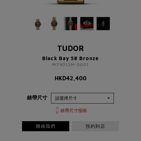
TUDOR
Black Bay 58 Bronze
M79012M-0001
TUDOR
HKD
42,400
Black Bay 58 Bronze
M79012M-0001
了解更多資訊 請聯絡我們
HKD
42,400
+852 2192 3123
或
錶帶尺寸
請完成以下表格
稱謂
先生
小姐
女士
太太
錶帶尺寸指南
聯絡我們
預約到店