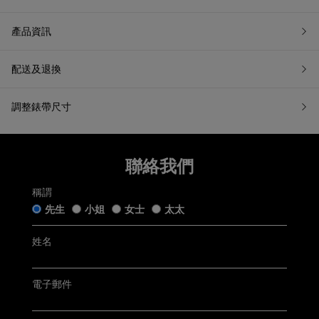
7天無理由退換貨
產品資訊
配送及退換
如果您希望退換貨，請在收到貨品日起計7天內提交退換貨申請
或聯繫我們的客戶服務。所有退回商品都必須處於「原銷售狀
態」。我們收到您的退換貨申請後會盡快跟進。
調整錶帶尺寸
五年保用證
「原銷售狀態」是指貨品：
仍保留完好的原廠包裝及未移除的保護膜，齊備附帶的帝舵
手錶盒連白色紙套﹑帝舵保用證﹑帝舵保用小冊子﹑帝舵中
文及英文使用手冊﹑帝舵吊牌﹑帝舵紙袋及收據(簡稱「附帶
聯絡我們
Tudor五年保用以保用證上日期起計 (保用證上日期按銷售發票
物品」);
開立日期而定，保養內容詳情請參閱
Tudor官方網站
)
未曾佩戴、使用或修改，仍保持銷售時的狀態；及
無任何程度損毁。
稱謂
先生
小姐
女士
太太
聯絡客戶服務
電郵:
watch@chowsangsang.com
電話:
+852 2192 3123
姓名
星期一至星期日: 11AM -8PM
有關退貨及換貨詳情，請
按此
。
電子郵件