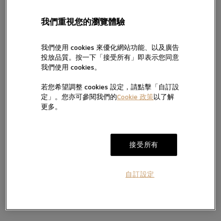
7天無理由退換貨
Tudor
(仍保留完好原廠包裝及未
五年保用證
我們重視您的瀏覽體驗
留言
移除保護膜)
我們使用 cookies 來優化網站功能、以及廣告
帝舵表最初於1950年代使用「Royal」這名稱，以突顯其腕錶的出眾
投放品質。按一下「接受所有」即表示您同意
品質。而TUDOR Royal系列即此歷史傳承的延續。此系列腕錶兼具
我們使用 cookies。
運動氣息與時尚風範，配備與錶殼連成一體的錶帶及坑紋外圈，自
動上鏈，價格相宜又不失優越品質。其出眾性能與精美風格的融
若您希望調整 cookies 設定，請點擊「自訂設
合，汲取了經典腕錶與運動腕錶的雙重特色。此系列將推出精鋼款
按“提交”，即表示您已閱讀並同意我們的私隱政策及Cookie政策，亦
定」。您亦可參閱我們的
Cookie 政策
以了解
及金鋼款，共有四種尺寸、多款錶面可選。
同意我們經電話、手機訊息及電郵向您提供產品及服務信息。
更多。
我們將按私隱政策使用您提供的個人信息向您發送產品、服務及活動
的直銷及推廣信息，您亦可隨時聯絡我們更改您的意願。如不希望我
電郵。
們透過以下方式向您提供有關信息，請於方框內打勾:
加入願望清單
提交
接受所有
自訂設定