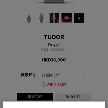
TUDOR
Royal
M28403-0004
TUDOR
HKD
36,600
Royal
M28403-0004
了解更多資訊 請聯絡我們
HKD
36,600
+852 2192 3123
或
錶帶尺寸
請完成以下表格
稱謂
先生
小姐
女士
太太
錶帶尺寸指南
聯絡我們
預約到店