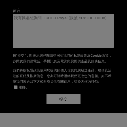
有關退貨及換貨詳情，請
按此
。
留言
按“提交”，即表示您已閱讀並同意我們的私隱政策及Cookie政策，
亦同意我們經電話、手機訊息及電郵向您提供產品及服務信息。
我們將按私隱政策使用您提供的個人信息向您發送產品、服務及活
動的直銷及推廣信息，您亦可隨時聯絡我們更改您的意願。如不希
望我們透過以下方式向您提供有關信息，請於方框內打勾:
電郵。
提交