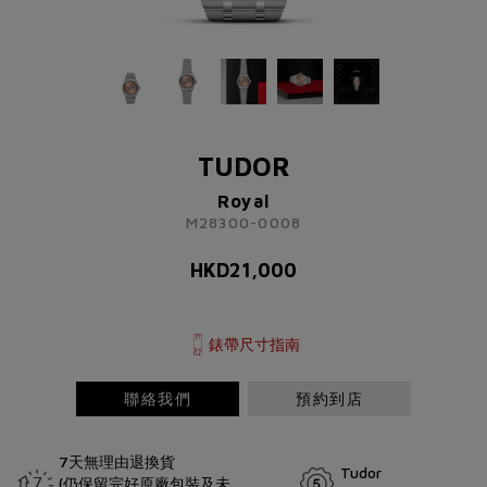
TUDOR
Royal
M28300-0008
TUDOR
HKD
21,000
Royal
M28300-0008
了解更多資訊 請聯絡我們
HKD
21,000
+852 2192 3123
或
請完成以下表格
錶帶尺寸指南
稱謂
先生
小姐
女士
太太
聯絡我們
預約到店
7天無理由退換貨
Tudor
(仍保留完好原廠包裝及未