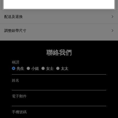
產品資訊
配送及退換
調整錶帶尺寸
7天無理由退換貨
聯絡我們
如果您希望退換貨，請在收到貨品日起計7天內提交退換貨申請
或聯繫我們的客戶服務。所有退回商品都必須處於「原銷售狀
態」。我們收到您的退換貨申請後會盡快跟進。
稱謂
五年保用證
先生
小姐
女士
太太
「原銷售狀態」是指貨品：
仍保留完好的原廠包裝及未移除的保護膜，齊備附帶的帝舵
手錶盒連白色紙套﹑帝舵保用證﹑帝舵保用小冊子﹑帝舵中
姓名
文及英文使用手冊﹑帝舵吊牌﹑帝舵紙袋及收據(簡稱「附帶
Tudor五年保用以保用證上日期起計 (保用證上日期按銷售發票
物品」);
開立日期而定，保養內容詳情請參閱
Tudor官方網站
)
未曾佩戴、使用或修改，仍保持銷售時的狀態；及
無任何程度損毁。
電子郵件
聯絡客戶服務
電郵:
watch@chowsangsang.com
手機號碼
電話:
+852 2192 3123
星期一至星期日: 11AM -8PM