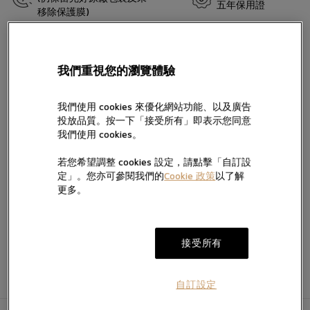
五年保用證
移除保護膜)
留言
帝舵表最初於1950年代使用「Royal」這名稱，以突顯其腕錶的出眾
品質。而TUDOR Royal系列即此歷史傳承的延續。此系列腕錶兼具
我們重視您的瀏覽體驗
運動氣息與時尚風範，配備與錶殼連成一體的錶帶及坑紋外圈，自
動上鏈，價格相宜又不失優越品質。其出眾性能與精美風格的融
合，汲取了經典腕錶與運動腕錶的雙重特色。此系列將推出精鋼款
我們使用 cookies 來優化網站功能、以及廣告
及金鋼款，共有四種尺寸、多款錶面可選。
投放品質。按一下「接受所有」即表示您同意
按“提交”，即表示您已閱讀並同意我們的私隱政策及Cookie政策，亦
我們使用 cookies。
同意我們經電話、手機訊息及電郵向您提供產品及服務信息。
我們將按私隱政策使用您提供的個人信息向您發送產品、服務及活動
若您希望調整 cookies 設定，請點擊「自訂設
的直銷及推廣信息，您亦可隨時聯絡我們更改您的意願。如不希望我
加入願望清單
定」。您亦可參閱我們的
Cookie 政策
以了解
電郵。
們透過以下方式向您提供有關信息，請於方框內打勾:
更多。
提交
接受所有
自訂設定