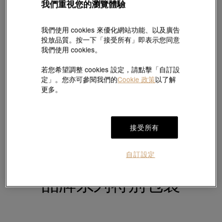
我們重視您的瀏覽體驗
周生生首飾一般都會配以精緻的專有禮盒及小錦袋。
我們使用 cookies 來優化網站功能、以及廣告
目前，我們不支援單一訂單寄送到多個不同的地址，如您送出的禮品需寄
投放品質。按一下「接受所有」即表示您同意
到不同的地方，請訂購時逐一分開地址下單。
我們使用 cookies。
若您希望調整 cookies 設定，請點擊「自訂設
註:
定」。您亦可參閱我們的
Cookie 政策
以了解
更多。
如您與收禮人並非處於同一國家，請在購物前揀選「配送目的地」，例如
︰您居於中國香港而收禮人身處中國大陸，請在網頁右上方「配送目的
地」一欄揀選中國。
接受所有
自訂設定
品牌系列特別包裝