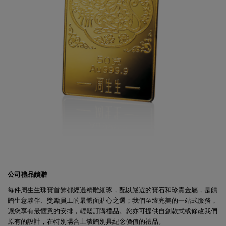
公司禮品饋贈
每件周生生珠寶首飾都經過精雕細琢，配以嚴選的寶石和珍貴金屬，是饋
贈生意夥伴、獎勵員工的最體面貼心之選；我們至臻完美的一站式服務，
讓您享有最愜意的安排，輕鬆訂購禮品。您亦可提供自創款式或修改我們
原有的設計，在特別場合上饋贈別具紀念價值的禮品。