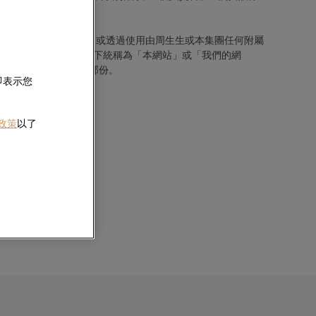
何附屬公司經營的網站，或透過使用由周生生或本集團任何附屬
及流動裝置應用程式以下統稱為「本網站」或「我們的網
頁上登載本政策的更新部份。
即表示您
 政策
以了