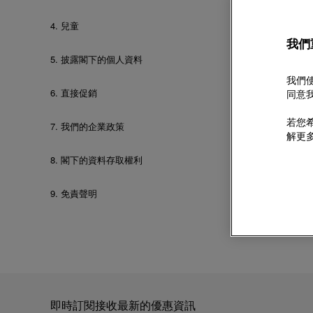
例
4.
兒童
透
我們
公
5.
披露閣下的個人資料
站
我們使
6.
直接促銷
同意我
若您希
7.
我們的企業政策
解更
8.
閣下的資料存取權利
9.
免責聲明
即時訂閱接收最新的優惠資訊