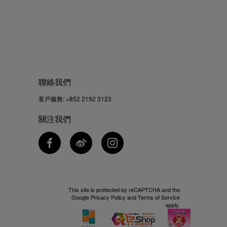
聯絡我們
客戶服務:
+852 2192 3123
關注我們
This site is protected by reCAPTCHA and the
Google
Privacy Policy
and
Terms of Service
apply.