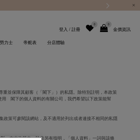
0
0
登入
/
註冊
金價資訊
勞力士
帝舵表
分店體驗
尊重並保障其顧客（「閣下」）的私隱。除特別註明，本政策
使用 閣下的個人資料的有關公司，我們希望以下政策能幫
集政策可參閱該網站，及不適用於列出或者連接不相同的私隱
編製。在本政策中，除非另有指明，「個人資料」一詞與該條