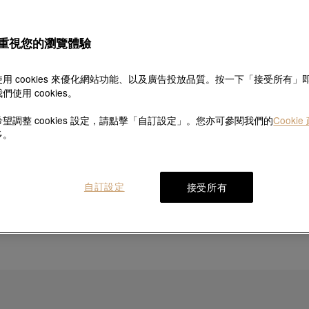
所界定者相同。
過登錄以下網站
chowsangsang.com
及/或任何其他由周生生或本集團任
重視您的瀏覽體驗
司經營的線上服務或流動裝置應用程式（由本集團經營的網站﹑線上服務
」）， 閣下同意遵守本政策以及我們的[
條款及細則
]。我們將會在本網
用 cookies 來優化網站功能、以及廣告投放品質。按一下「接受所有」
們使用 cookies。
望調整 cookies 設定，請點擊「自訂設定」。您亦可參閱我們的
Cookie
多。
自訂設定
接受所有