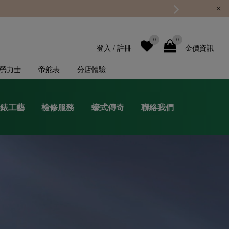
0
0
登入
/
註冊
金價資訊
勞力士
帝舵表
分店體驗
錶工藝
檢修服務
蠔式傳奇
聯絡我們