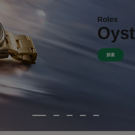
Rolex
Oyst
探索