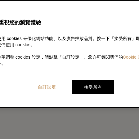
周生生很榮幸成為全球勞
子，
獲准銷售及保養勞力
特約零
重視您的瀏覽體驗
用 cookies 來優化網站功能、以及廣告投放品質。按一下「接受所有」
們使用 cookies。
望調整 cookies 設定，請點擊「自訂設定」。您亦可參閱我們的
Cookie
多。
自訂設定
接受所有