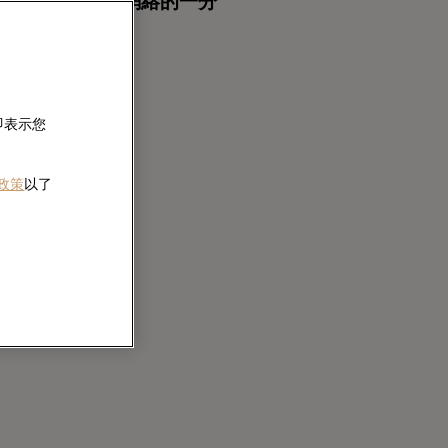
力士特約零售商網絡的一分
士腕錶。
即表示您
 政策
以了