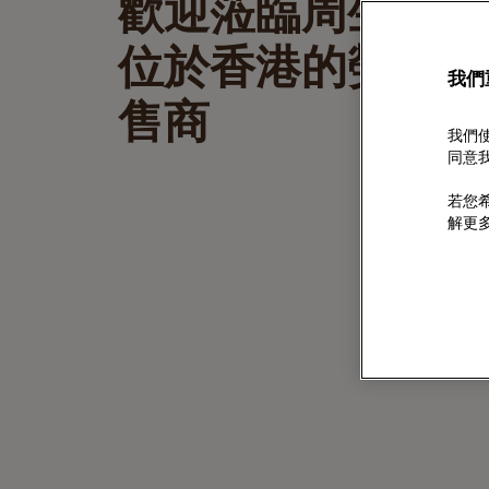
歡迎蒞臨周生生
位於香港的勞力士
我們
售商
我們使
同意我
若您希
解更