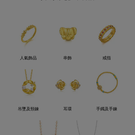
人氣飾品
串飾
戒指
吊墜及頸鍊
耳環
手鐲及手鍊