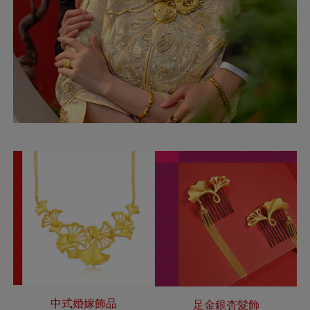
中式婚嫁飾品
足金銀杏髮飾