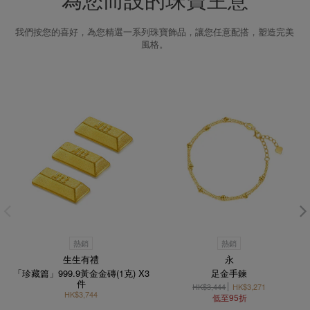
為您而設的珠寶主意
我們按您的喜好，為您精選一系列珠寶飾品，讓您任意配搭，塑造完美
風格。
熱銷
熱銷
生生有禮
永
「珍藏篇」999.9黃金金磚(1克) X3
足金手鍊
件
HK$3,444
HK$3,271
HK$3,744
低至95折