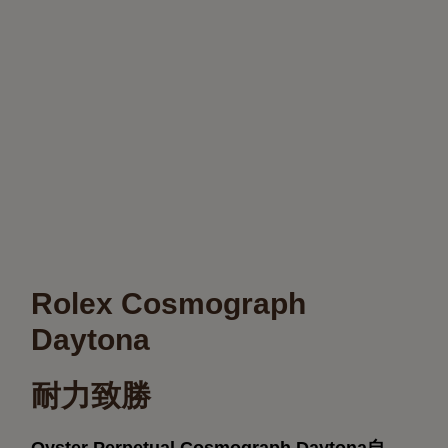
Rolex Cosmograph
Daytona
耐力致勝
Oyster Perpetual Cosmograph Daytona自