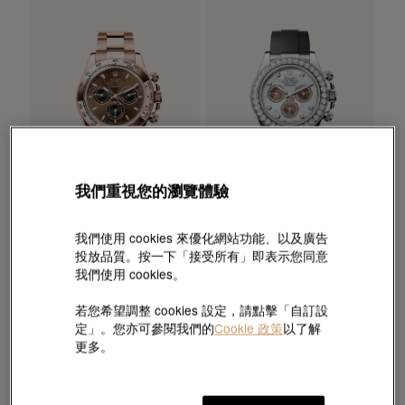
我們重視您的瀏覽體驗
我們使用 cookies 來優化網站功能、以及廣告
勞力士
勞力士
投放品質。按一下「接受所有」即表示您同意
Cosmograph
Cosmograph
我們使用 cookies。
Daytona
Daytona
蠔式，40毫米，永恒玫瑰金
蠔式，40毫米，鑽石及白色
若您希望調整 cookies 設定，請點擊「自訂設
黃金
HKD 478,700
定」。您亦可參閱我們的
Cookie 政策
以了解
HKD 651,100
更多。