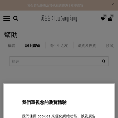
黃金飾品優惠及其他精選優惠 |
立即購買
0
0
幫助
概覽
網上購物
周生生之友
退貨及換貨
預留貨
1. 網上下單
2. 付款
我們重視您的瀏覽體驗
3. 定價
我們使用 cookies 來優化網站功能、以及廣告