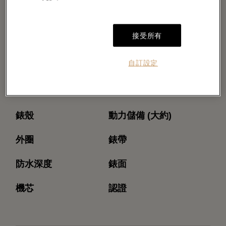
接受所有
自訂設定
型號
機芯型號
錶殼
動力儲備 (大約)
外圈
錶帶
防水深度
錶面
機芯
認證