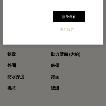
接受所有
自訂設定
型號
機芯型號
錶殼
動力儲備 (大約)
外圈
錶帶
防水深度
錶面
機芯
認證