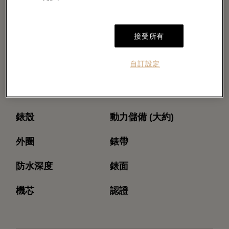
接受所有
自訂設定
型號
機芯型號
錶殼
動力儲備 (大約)
外圈
錶帶
防水深度
錶面
機芯
認證