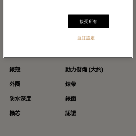
接受所有
自訂設定
型號
機芯型號
錶殼
動力儲備 (大約)
外圈
錶帶
防水深度
錶面
機芯
認證