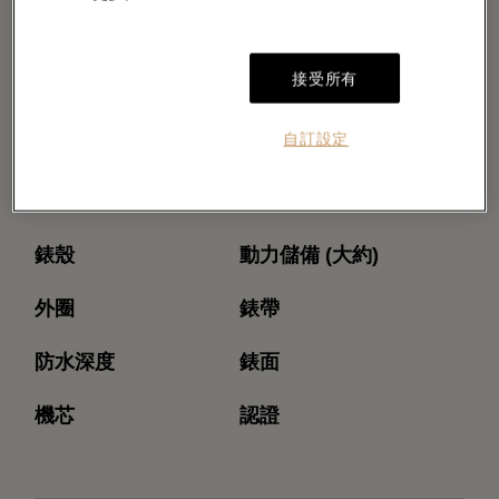
接受所有
自訂設定
型號
機芯型號
錶殼
動力儲備 (大約)
外圈
錶帶
防水深度
錶面
機芯
認證