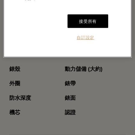
接受所有
自訂設定
型號
機芯型號
錶殼
動力儲備 (大約)
外圈
錶帶
防水深度
錶面
機芯
認證