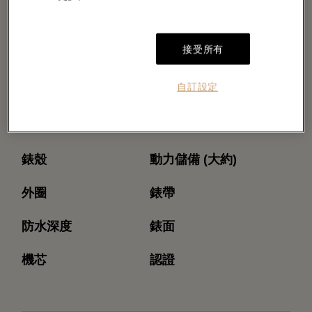
接受所有
自訂設定
型號
機芯型號
錶殼
動力儲備 (大約)
外圈
錶帶
防水深度
錶面
機芯
認證