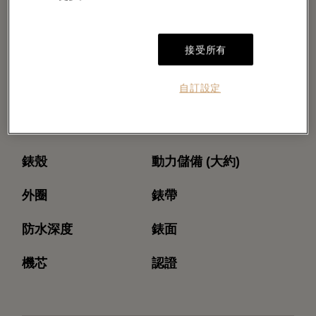
接受所有
自訂設定
型號
機芯型號
錶殼
動力儲備 (大約)
外圈
錶帶
防水深度
錶面
機芯
認證