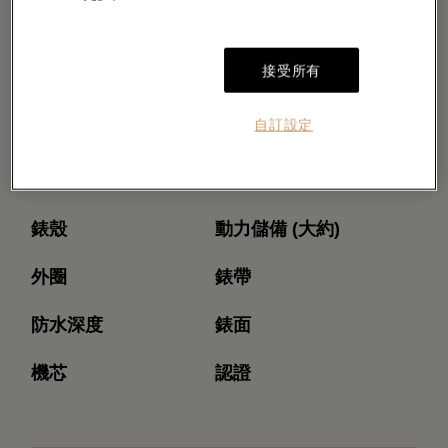
接受所有
自訂設定
型號
機芯型號
錶殼
動力儲備 (大約)
外圈
錶帶
防水深度
錶面
機芯
認證