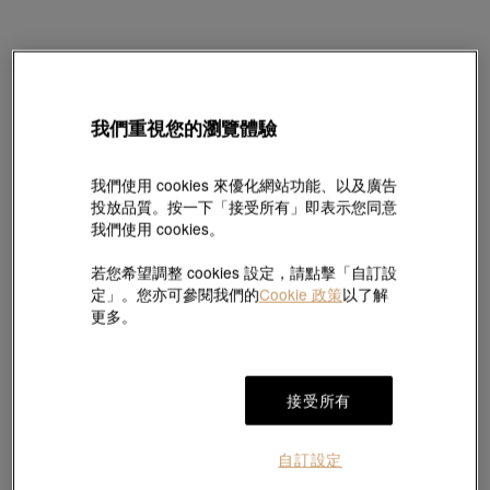
我們重視您的瀏覽體驗
Daily Luxe
「幸」999.9黃金櫻花耳環
款號 # 90322E-24KG-00
我們使用 cookies 來優化網站功能、以及廣告
HK$2,830
投放品質。按一下「接受所有」即表示您同意
我們使用 cookies。
(巳含美國關稅及稅項
)
若您希望調整 cookies 設定，請點擊「自訂設
定」。您亦可參閱我們的
Cookie 政策
以了解
更多。
#耳環
#999.9黃金耳環
#婚嫁耳環
於
7
個工作天內送貨至
接受所有
免費7天無理由退換貨
精美禮盒包裝
自訂設定