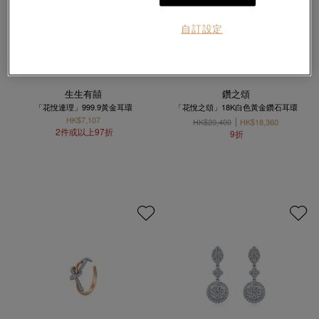
自訂設定
生生有囍
鑽之頌
「花悅連理」999.9黃金耳環
「花悅之頌」18K白色黃金鑽石耳環
HK$7,107
HK$20,400
HK$18,360
2件或以上97折
9折