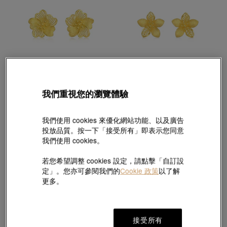
我們重視您的瀏覽體驗
生生有囍
生生有囍
「花悅連理」999.9黃金耳環
「花悅連理」999.9黃金桃花耳環
HK$5,889
HK$6,380
HK$5,742
我們使用 cookies 來優化網站功能、以及廣告
2件或以上97折
9折
投放品質。按一下「接受所有」即表示您同意
我們使用 cookies。
若您希望調整 cookies 設定，請點擊「自訂設
定」。您亦可參閱我們的
Cookie 政策
以了解
更多。
接受所有