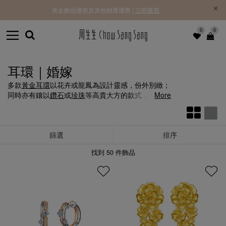
黃金飾品優惠及其他精選優惠 |
立即購買
0
0
耳環｜婚嫁
多款
黃金耳環
以花卉或龍鳳為設計靈感，份外別緻；
同時亦有鑲以
鑽石
或
珍珠
等高貴大方的款式，於耳珠
More
散發光芒。
篩選
排序
找到
50
件飾品