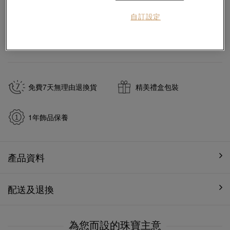
自訂設定
#吊墜
#999.9黃金吊墜
於
7
個工作天內送貨至
免費7天無理由退換貨
精美禮盒包裝
1年飾品保養
產品資料
配送及退換
為您而設的珠寶主意