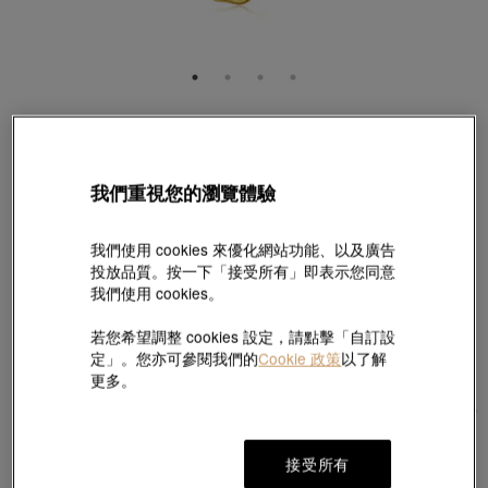
PetChat
999.9黃金恐龍吊墜
款號 # 92016P-24KG-00
我們重視您的瀏覽體驗
HK$3,860
(巳含美國關稅及稅項
)
我們使用 cookies 來優化網站功能、以及廣告
投放品質。按一下「接受所有」即表示您同意
配搭頸鏈:
18K 黃色黃金批角圈頸鍊
我們使用 cookies。
查看更多
若您希望調整 cookies 設定，請點擊「自訂設
定」。您亦可參閱我們的
Cookie 政策
以了解
更多。
接受所有