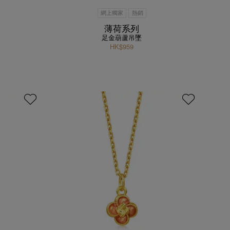
網上獨家
熱銷
薄荷系列
足金葫蘆吊墜
HK$959