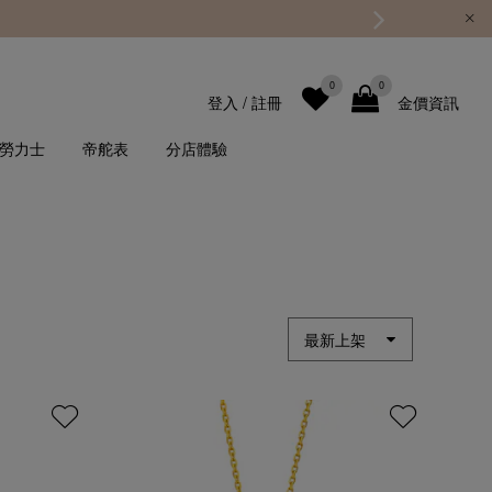
0
0
登入
/
註冊
金價資訊
勞力士
帝舵表
分店體驗