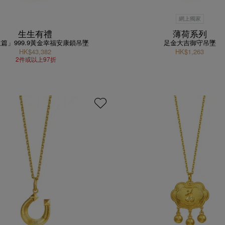
網上獨家
生生有禮
薄荷系列
篇」999.9黃金幸福安康鎖吊墜
足金大吉御守吊墜
HK$43,382
HK$1,263
2件或以上97折