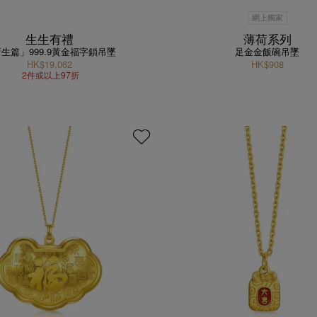
網上獨家
生生有禮
薄荷系列
生篇」999.9黃金福字鎖吊墜
足金金飯碗吊墜
HK$19,062
HK$908
2件或以上97折