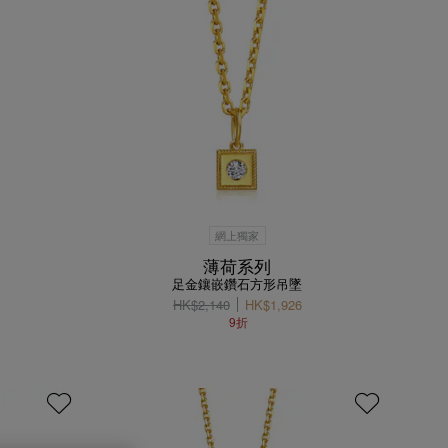
網上獨家
薄荷系列
足金鑲嵌鑽石方形吊墜
HK$2,140
HK$1,926
9折