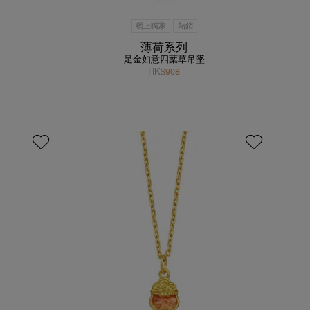
網上獨家
熱銷
薄荷系列
足金如意四葉草吊墜
HK$908