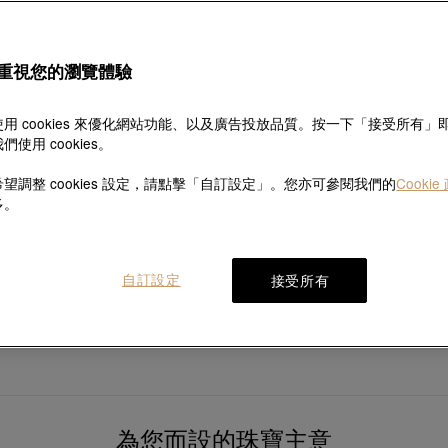
重視您的瀏覽體驗
用 cookies 來優化網站功能、以及廣告投放品質。按一下「接受所有」
們使用 cookies。
望調整 cookies 設定，請點擊「自訂設定」。您亦可參閱我們的
Cookie
多。
網上獨家
熱銷
網上獨家
熱銷
薄荷系列
薄荷系列
自訂設定
接受所有
足金有錢花葫蘆吊墜
足金富貴竹吊墜
HK$1,262
HK$1,060
為您而設的珠寶主意