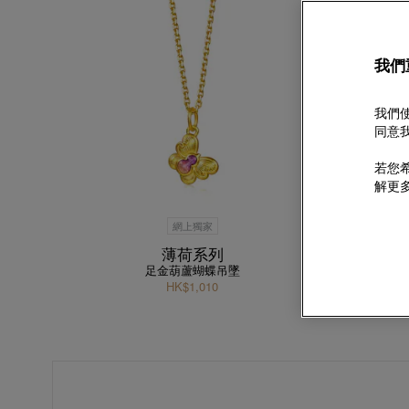
我們
我們使
同意我
若您希
解更
網上獨家
薄荷系列
足金葫蘆蝴蝶吊墜
HK$1,010