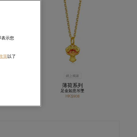
即表示您
 政策
以了
網上獨家
薄荷系列
足金如意吊墜
HK$908