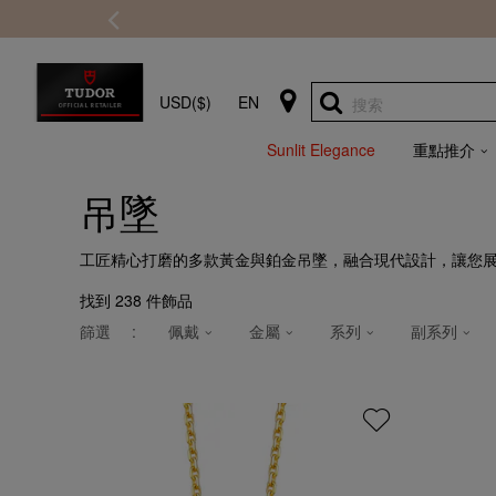
USD($)
EN
搜索
Sunlit Elegance
重點推介
吊墜
工匠精心打磨的多款黃金與鉑金吊墜，融合現代設計，讓您
找到
238
件飾品
篩選
:
佩戴
金屬
系列
副系列