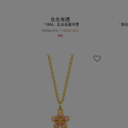
生生有禮
「1934」足金葫蘆吊墜
「新生
HK$4,370
HK$3,933
9折