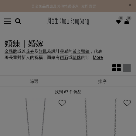
黃金飾品優惠及其他精選優惠 |
立即購買
0
0
頸鍊｜婚嫁
金豬牌
或以
花卉
及
龍鳳
為設計靈感的
黃金頸鍊
，代表
著長輩對新人的祝福；而鑲有
鑽石
或
珍珠
的頸鍊優雅
More
細緻，可點綴整個婚紗或晚裝造型。
篩選
排序
找到
67
件飾品