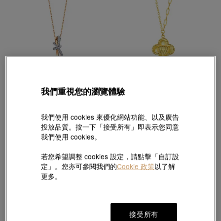
我們重視您的瀏覽體驗
PROMESSA
永
「同心」18K白紅分色黃金鑽石頸鍊
足金四葉草頸鍊
HK$7,728
HK$11,600
HK$10,440
我們使用 cookies 來優化網站功能、以及廣告
9折
投放品質。按一下「接受所有」即表示您同意
我們使用 cookies。
若您希望調整 cookies 設定，請點擊「自訂設
定」。您亦可參閱我們的
Cookie 政策
以了解
更多。
接受所有