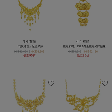
生生有囍
生生有囍
「花悅連理」足金頸鍊
「龍鳳和鳴」999.9黃金龍鳳豬牌頸鍊
HK$62,004
HK$58,903
HK$54,912
HK$52,166
低至95折
低至95折