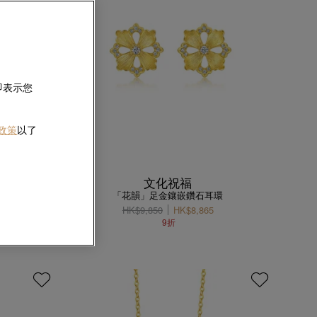
即表示您
 政策
以了
文化祝福
頸鍊
「花韻」足金鑲嵌鑽石耳環
0
HK$9,850
HK$8,865
9折