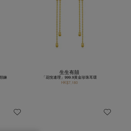
生生有囍
珠頸鍊
「花悅連理」999.9黃金珍珠耳環
HK$7,180