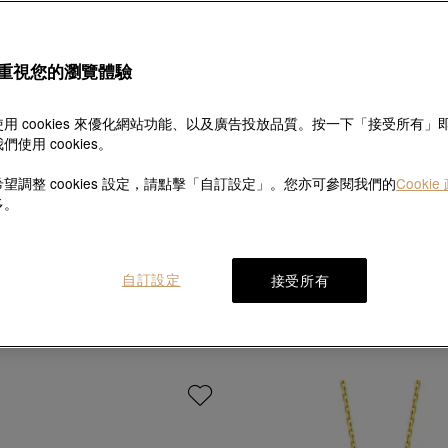
重視您的瀏覽體驗
用 cookies 來優化網站功能、以及廣告投放品質。按一下「接受所有」
們使用 cookies。
望調整 cookies 設定，請點擊「自訂設定」。您亦可參閱我們的
Cookie
多。
生生有囍
文化祝福
「花悅連理」999.9黃金戒指
「花韻」足金鑲嵌鑽石花
自訂設定
接受所有
HK$7,900
HK$7,110
HK$16,000
HK$14,40
9折
9折