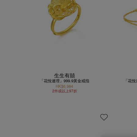
生生有囍
「花悅連理」999.9黃金戒指
「花悅
HK$6,984
2件或以上97折