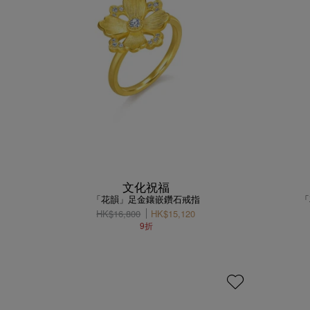
文化祝福
「花韻」足金鑲嵌鑽石戒指
「
HK$16,800
HK$15,120
9折