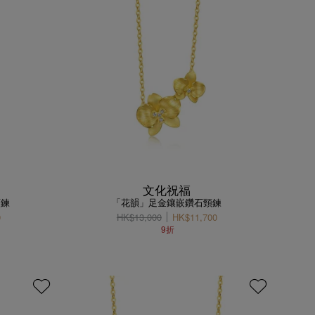
文化祝福
頸鍊
「花韻」足金鑲嵌鑽石頸鍊
0
HK$13,000
HK$11,700
9折