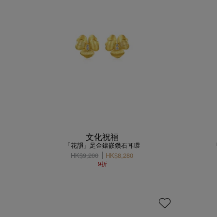
文化祝福
「花韻」足金鑲嵌鑽石耳環
HK$9,200
HK$8,280
9折