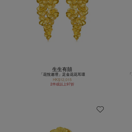
生生有囍
「花悅連理」足金花花耳環
「
HK$12,015
2件或以上97折