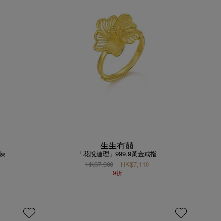
生生有囍
鍊
「花悅連理」999.9黃金戒指
HK$7,900
HK$7,110
9折