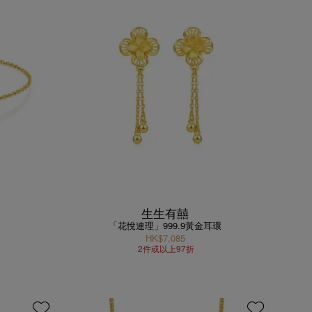
生生有囍
「花悅連理」999.9黃金耳環
HK$7,085
2件或以上97折