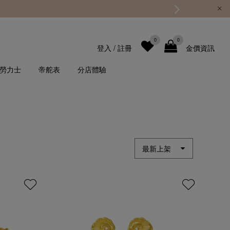
0
0
登入
/
註冊
金價資訊
勞力士
帝舵表
分店體驗