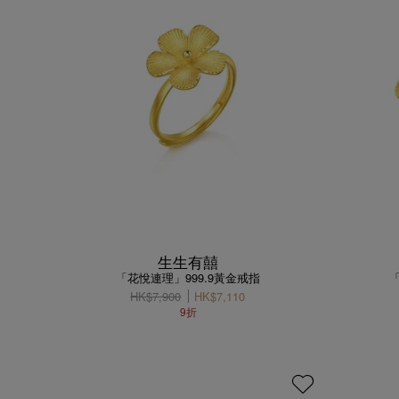
生生有囍
「花悅連理」999.9黃金戒指
HK$7,900
HK$7,110
9折