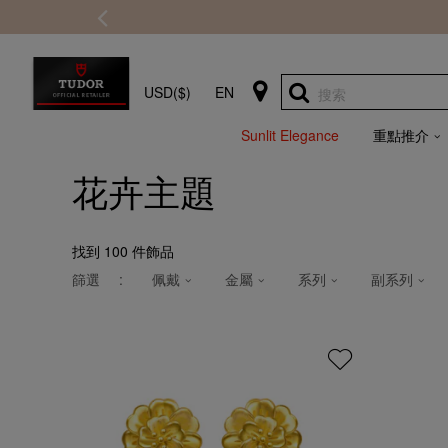
USD($)
EN
搜索
Sunlit Elegance
重點推介
花卉主題
找到
100
件飾品
篩選
:
佩戴
金屬
系列
副系列