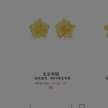
生生有囍
「花悅連理」999.9黃金耳環
「花
HK$6,380
HK$5,742
9折