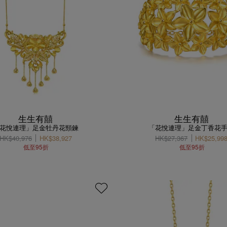
生生有囍
生生有囍
花悅連理」足金牡丹花頸鍊
「花悅連理」足金丁香花
HK$40,976
HK$38,927
HK$27,367
HK$25,99
低至95折
低至95折