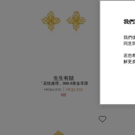
我們
我們使
同意我
若您希
解更
生生有囍
「花悅連理」999.9黃金耳環
HK$4,370
HK$3,933
9折