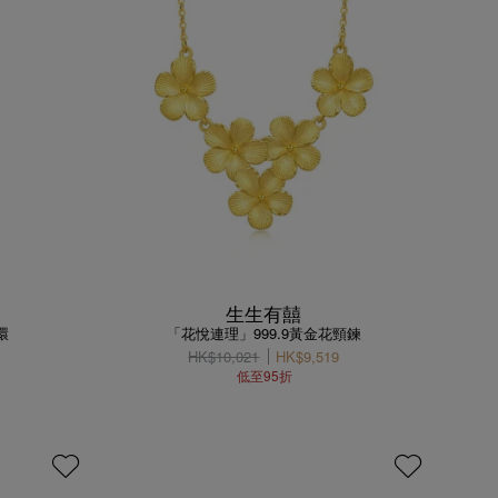
生生有囍
環
「花悅連理」999.9黃金花頸鍊
HK$10,021
HK$9,519
低至95折