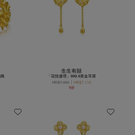
生生有囍
手鐲
「花悅連理」999.9黃金耳環
8
HK$7,900
HK$7,110
9折