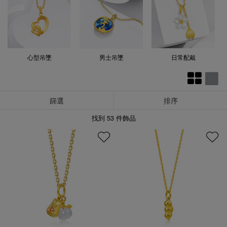
心型吊墜
男士吊墜
日常配戴
篩選
排序
找到
53
件飾品