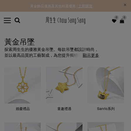
黃金飾品優惠及其他精選優惠 |
立即購買
0
0
黃金吊墜
探索周生生的優雅黃金吊墜。每款吊墜都設計時尚，
並以最高品質的工藝製成，為您提升獨特風格，締造
顯示更多
永恆珠寶飾品。
婚慶禮品
童趣禮遇
Sanrio系列