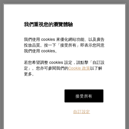
Sanrio characters
永
「Hello Kitty」足金單耳環
足金兔單耳環
我們重視您的瀏覽體驗
HK$3,840
HK$2,830
HK$2,547
9折
我們使用 cookies 來優化網站功能、以及廣告
投放品質。按一下「接受所有」即表示您同意
我們使用 cookies。
若您希望調整 cookies 設定，請點擊「自訂設
定」。您亦可參閱我們的
Cookie 政策
以了解
更多。
接受所有
自訂設定
Sanrio characters
Let's Play「好玩」