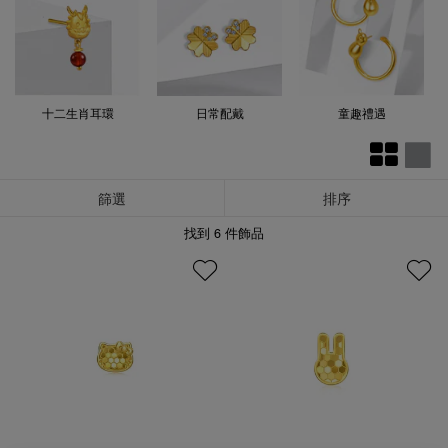
十二生肖耳環
日常配戴
童趣禮遇
篩選
排序
找到
6
件飾品