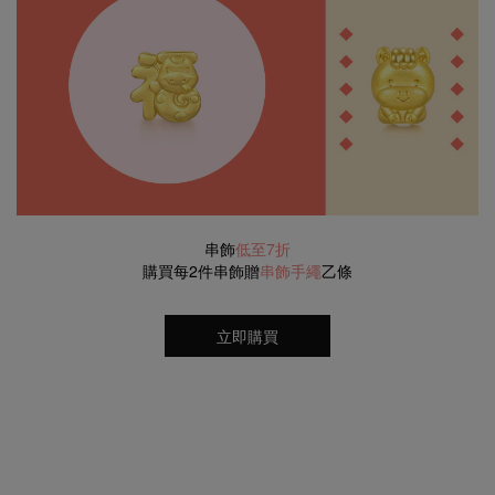
串飾
低至7折
購買每2件串飾贈
串飾手繩
乙條
立即購買