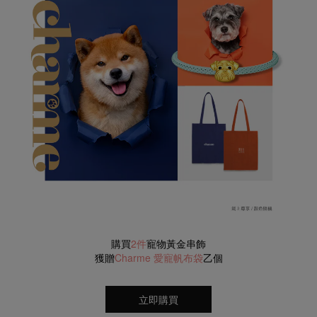
購買
2件
寵物黃金串飾
獲贈
Charme 愛寵帆布袋
乙個
立即購買