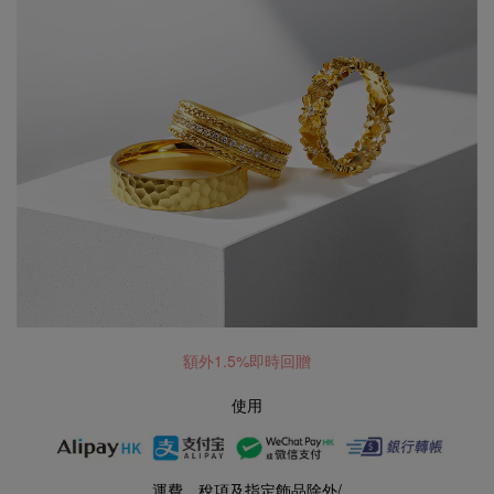
額外1.5%即時回贈
使用
運費﹑稅項及指定飾品除外/