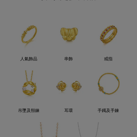
人氣飾品
串飾
戒指
吊墜及頸鍊
耳環
手鐲及手鍊