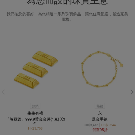
為您而設的珠寶主意
我們按您的喜好，為您精選一系列珠寶飾品，讓您任意配搭，塑造完美
風格。
熱銷
熱銷
生生有禮
永
「珍藏篇」999.9黃金金磚(1克) X3
足金手鍊
件
HK$3,415
HK$3,244
HK$3,708
低至95折