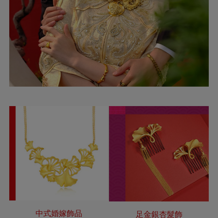
中式婚嫁飾品
足金銀杏髮飾