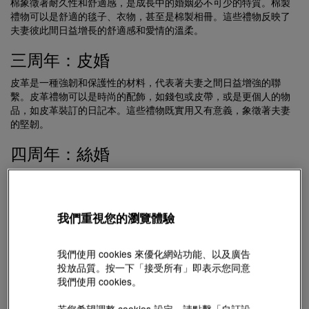
棉象徵著耐久性和舒適感，是成長中的婚姻必不可少的特質。棉製
禮物可以是舒適的毯子、衣物，甚至是棉製相冊。這些禮物反映了
夫妻彼此間日益增長的舒適感和愛情的溫柔。
三周年：皮婚
皮革是一種強韌和保護性的材料，代表著夫妻之間日益增強的聯
繫。皮革禮物可以是時尚的配飾，如錢包或皮帶，或是更個人的物
品，如皮革裝訂的日記本。這些禮物既實用又有意義，象徵著夫妻
的堅韌。
四周年：絲婚
第四個週年紀念日用絲來標誌，象徵著愛情如絲般柔韌。禮物可以
是絲巾或以絲綢製成的布製品。這些禮物見證了關係的成長和共同
經歷的甜蜜時光。
我們重視您的瀏覽體驗
五周年：木婚
我們使用 cookies 來優化網站功能、以及廣告
木材象徵著力量和基礎，慶祝了前五年的婚姻。木製禮物可以是優
投放品質。按一下「接受所有」即表示您同意
雅的家具、個性化的木雕或環保物品。這些禮物代表著夫妻建立的
我們使用 cookies。
穩定基礎和根基。
若您希望調整 cookies 設定，請點擊「自訂設