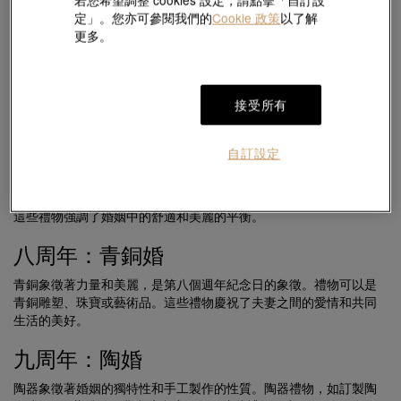
6-10年：成長階段
定」。您亦可參閱我們的
Cookie 政策
以了解
更多。
六周年：鐵婚
鐵象徵著力量和耐久性，是第六年的婚姻象徵。鐵製禮物可以是家
居裝飾、烹飪用具或園藝工具。這些禮物實用且持久，象徵著關係
接受所有
的堅定不移。
七周年：銅婚
自訂設定
羊毛象徵著溫暖和舒適，而銅則象徵著美麗和耐久。羊毛禮物如溫
暖的毛衣或毯子帶來溫暖，而銅製禮物如珠寶或廚具則提供優雅。
這些禮物強調了婚姻中的舒適和美麗的平衡。
八周年：青銅婚
青銅象徵著力量和美麗，是第八個週年紀念日的象徵。禮物可以是
青銅雕塑、珠寶或藝術品。這些禮物慶祝了夫妻之間的愛情和共同
生活的美好。
九周年：陶婚
陶器象徵著婚姻的獨特性和手工製作的性質。陶器禮物，如訂製陶