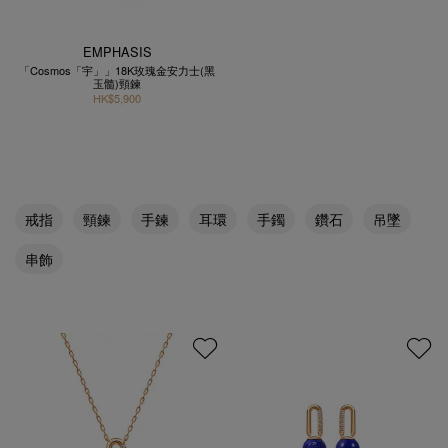
EMPHASIS
「Cosmos「宇」」18K玫瑰金安力士(黑
玉髓)頸鍊
HK$5,900
戒指
頸鍊
手鍊
耳環
手鐲
鑽石
吊墜
串飾