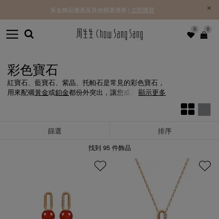
黃金飾品優惠及其他精選優惠 |
立即購買
0
0
彩色寶石
紅寶石、藍寶石、紫晶、托帕石是常見的彩色寶石，
用來配襯
黃金
或
鉑金
都份外突出，讓您成為人群中的
顯示更多
焦點。
篩選
排序
找到
95
件飾品