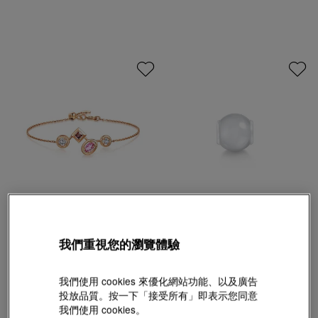
EMPHASIS
Charme
我們重視您的瀏覽體驗
「Form「形」」18K玫瑰金粉紅碧璽手鍊
「祥瑞祝福」天然翡翠串飾
HK$5,600
HK$1,800
HK$1,620
9折
我們使用 cookies 來優化網站功能、以及廣告
投放品質。按一下「接受所有」即表示您同意
我們使用 cookies。