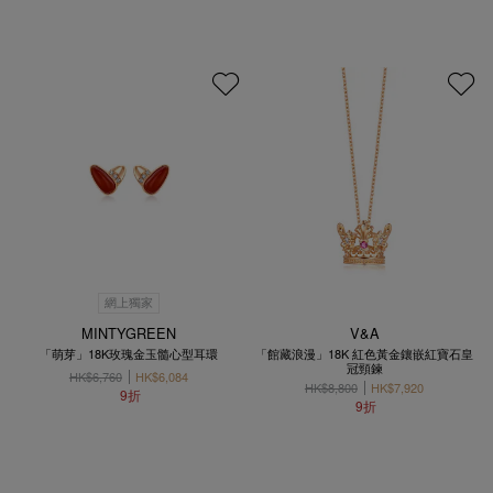
網上獨家
MINTYGREEN
V&A
「萌芽」18K玫瑰金玉髓心型耳環
「館藏浪漫」18K 紅色黃金鑲嵌紅寶石皇
冠頸鍊
HK$6,760
HK$6,084
HK$8,800
HK$7,920
9折
9折