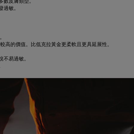
多數皮膚類型。
發過敏。
。
和較高的價值。比低克拉黃金更柔軟且更具延展性。
說不易過敏。
。