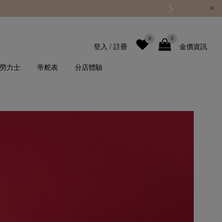
0
0
登入
/
註冊
金價資訊
勞力士
帝舵表
分店體驗