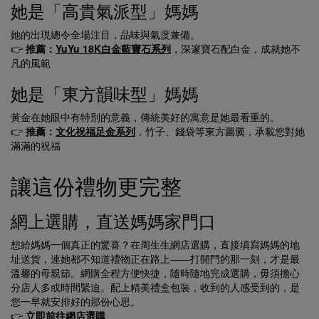
她是「高貴氣派型」媽媽
她的出現總令全場注目，品味與氣度兼備。
👉
推薦：
YuYu 18K白金藍寶石系列
，深邃寶石配白金，成就她不
凡的風範
她是「東方韻味型」媽媽
黃金在她眼中有特別的意義，傳統美好的寓意是她最看重的。
👉
推薦：
文化祝福足金系列
，竹子、錢袋等東方圖騰，承載您對她
滿滿的祝福
讓這份禮物更完整
網上選購，直送媽媽家門口
想給媽媽一個真正的驚喜？在周生生網店選購，直接填寫媽媽的地
址送貨，連她都不知道禮物正在路上——打開門的那一刻，才是最
溫馨的母親節。網購全程方便快捷，隨時隨地完成選購，毋須擔心
分店人多或時間緊迫。配上精美禮盒包裝，收到的人感受到的，是
您一早就安排好的那份心思。
👉
立即前往網店選購