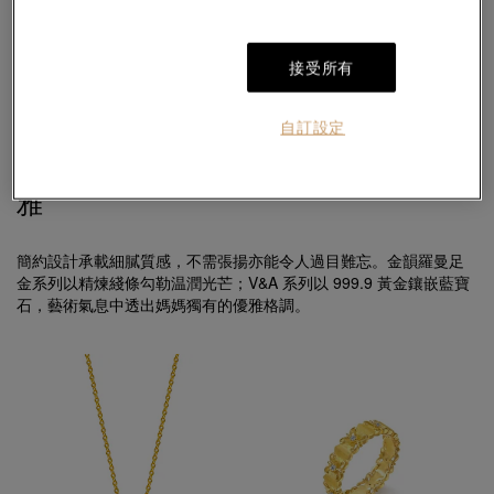
YuYu
YuYu
18K玫瑰金Akoya珍珠鑽石頸鍊
18K玫瑰金Akoya珍珠鑽石手鍊
「
HK$13,800
HK$9,980
接受所有
自訂設定
典雅氣質｜簡約細膩，低調之中自有優
雅
簡約設計承載細膩質感，不需張揚亦能令人過目難忘。金韻羅曼足
金系列以精煉綫條勾勒温潤光芒；V&A 系列以 999.9 黃金鑲嵌藍寶
石，藝術氣息中透出媽媽獨有的優雅格調。