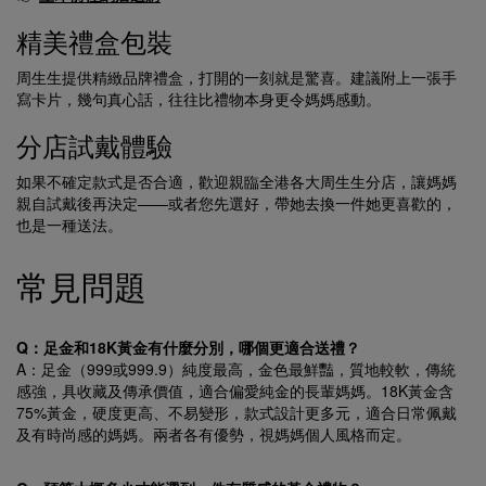
精美禮盒包裝
周生生提供精緻品牌禮盒，打開的一刻就是驚喜。建議附上一張手
寫卡片，幾句真心話，往往比禮物本身更令媽媽感動。
分店試戴體驗
如果不確定款式是否合適，歡迎親臨全港各大周生生分店，讓媽媽
親自試戴後再決定——或者您先選好，帶她去換一件她更喜歡的，
也是一種送法。
常見問題
Q：足金和18K黃金有什麼分別，哪個更適合送禮？
A：足金（999或999.9）純度最高，金色最鮮豔，質地較軟，傳統
感強，具收藏及傳承價值，適合偏愛純金的長輩媽媽。18K黃金含
75%黃金，硬度更高、不易變形，款式設計更多元，適合日常佩戴
及有時尚感的媽媽。兩者各有優勢，視媽媽個人風格而定。