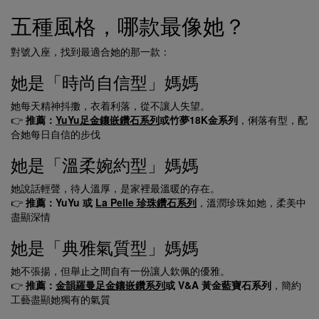
五種風格，哪款最像她？
對號入座，找到最適合她的那一款：
她是「時尚自信型」媽媽
她每天精神抖擻，衣着利落，從不讓人失望。
👉
推薦：
YuYu足金鑲嵌鑽石系列
或竹夢18K金系列
，俐落有型，配
合她每日自信的步伐
她是「溫柔婉約型」媽媽
她說話輕聲，待人溫厚，是家裡最溫暖的存在。
👉
推薦：YuYu 或
La Pelle 珍珠鑽石系列
，溫潤珍珠如她，柔美中
盡顯深情
她是「典雅氣質型」媽媽
她不張揚，但舉止之間自有一份讓人欽佩的優雅。
👉
推薦：
金韻羅曼足金鑲嵌鑽系列
或 V&A 黃金藍寶石系列
，簡約
工藝盡顯她獨有的氣質