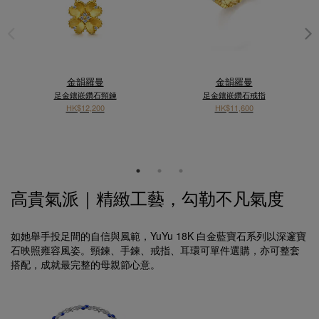
金韻羅曼
金韻羅曼
足金鑲嵌鑽石頸鍊
足金鑲嵌鑽石戒指
HK$12,200
HK$11,600
高貴氣派｜精緻工藝，勾勒不凡氣度
如她舉手投足間的自信與風範，YuYu 18K 白金藍寶石系列以深邃寶
石映照雍容風姿。頸鍊、手鍊、戒指、耳環可單件選購，亦可整套
搭配，成就最完整的母親節心意。