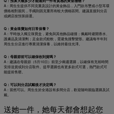
Q：預算大概多少才能選到一件有質感的黃金禮物？
A：周生生提供不同克重及設計的黃金飾品，入門款吊墜或小型耳環
價格相對親民，手鐲則因克重而有較大價格區間。建議直接到分店
或網店按預算篩選。
Q：黃金珠寶如何日常保養？
A：平時放入獨立珠寶盒，避免與其他飾品碰撞；佩戴時避開香水、
護膚品及清潔劑；足金款式較軟，需避免撞擊變形。建議每半年到
周生生分店進行專業清潔保養，以維持最佳光澤。
Q：母親節前可以確保收到貨嗎？
A：建議在母親節（5月10日）前至少兩週選購，以確保有充裕時間
安排送貨或到分店取件。提早選購也有更多款式可選，熱門款式可
能提前售罄。
Q：可以到分店試戴後才決定嗎？
A：當然可以。周生生於全港設有多間分店，歡迎隨時親臨選購及試
戴。
送她一件，她每天都會想起您